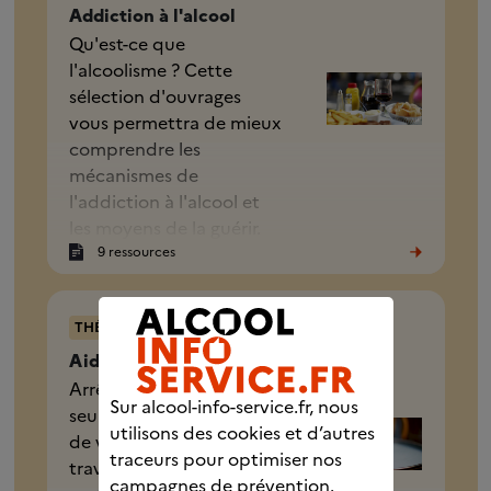
Addiction à l'alcool
Qu'est-ce que
l'alcoolisme ? Cette
sélection d'ouvrages
vous permettra de mieux
comprendre les
mécanismes de
l'addiction à l'alcool et
les moyens de la guérir.
9 ressources
THÉMATIQUE
Aide à l'arrêt
Arrêter l'alcool n’est pas
Sur alcool-info-service.fr, nous
seulement une question
utilisons des cookies et d’autres
de volonté. Il faut
traceurs pour optimiser nos
travailler sur sa
campagnes de prévention.