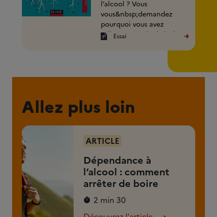
l’alcool ? Vous
vous&nbsp;demandez
pourquoi vous avez
tellement envie de boire ?
Essai
Comment&nbsp;reprendre
le (...)
Allez plus loin
ARTICLE
Dépendance à
l’alcool : comment
arrêter de boire
2 min 30
Découvrez l'article