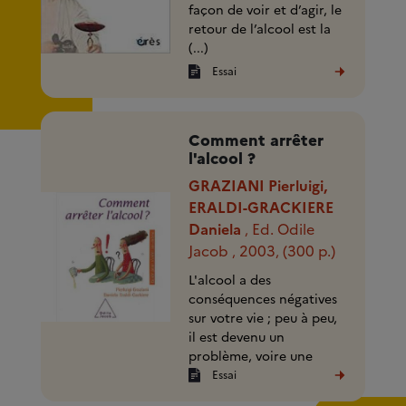
façon de voir et d’agir, le
retour de l’alcool est la
(...)
Essai
Comment arrêter
l'alcool ?
GRAZIANI Pierluigi,
ERALDI-GRACKIERE
Daniela
Ed. Odile
,
Jacob
2003
(300 p.)
,
,
L'alcool a des
conséquences négatives
sur votre vie ; peu à peu,
il est devenu un
problème, voire une
souffrance ; vous
Essai
souhaitez arrêter ou