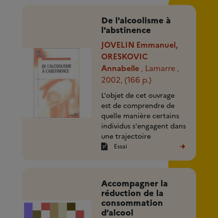
réduire votre (...)
De l'alcoolisme à
l'abstinence
JOVELIN Emmanuel,
ORESKOVIC
Annabelle
Lamarre
,
,
2002
(166 p.)
,
L'objet de cet ouvrage
est de comprendre de
quelle manière certains
individus s'engagent dans
une trajectoire
d'alcoolisation, puis
Essai
prennent conscience de
leur (...)
Accompagner la
réduction de la
consommation
d’alcool