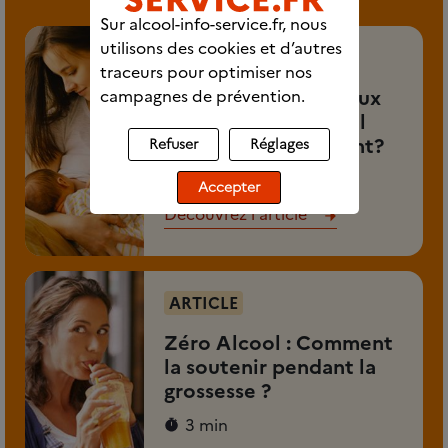
Sur alcool-info-service.fr, nous
utilisons des cookies et d’autres
ARTICLE
traceurs pour optimiser nos
Pourquoi il vaut mieux
campagnes de prévention.
ne pas boire d'alcool
pendant l'allaitement?
Refuser
Réglages
2 min 30
Accepter
Découvrez l'article
ARTICLE
Zéro Alcool : Comment
la soutenir pendant la
grossesse ?
3 min