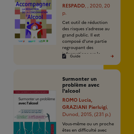
RESPADD
2020
20
,
,
,
p.
Cet outil de réduction
des risques s’adresse au
grand public. Il est
composé d’une partie
regroupant des
informations sur la
Guide
consommation d’alcool
et les (...)
Surmonter un
problème avec
l'alcool
ROMO Lucia,
GRAZIANI Pierluigi
,
Dunod
2015
(231 p.)
,
,
Vous-même ou un proche
êtes en difficulté avec