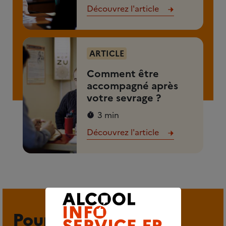
Découvrez l'article
ARTICLE
Comment être
accompagné après
votre sevrage ?
3 min
Découvrez l'article
Pour aller plus loin