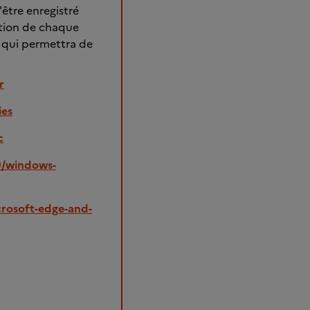
être enregistré
ration de chaque
, qui permettra de
r
ies
c
9/windows-
crosoft-edge-and-