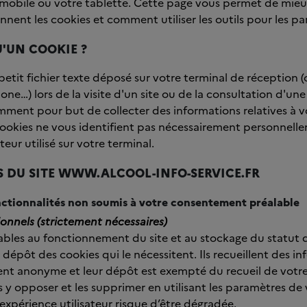
e mobile ou votre tablette. Cette page vous permet de mi
ent les cookies et comment utiliser les outils pour les pa
QU'UN COOKIE ?
petit fichier texte déposé sur votre terminal de réception (
ne…) lors de la visite d'un site ou de la consultation d'une 
ment pour but de collecter des informations relatives à v
s cookies ne vous identifient pas nécessairement personnell
ateur utilisé sur votre terminal.
ES DU SITE WWW.ALCOOL-INFO-SERVICE.FR
onctionnalités non soumis à votre consentement préalable
ionnels (strictement nécessaires)
sables au fonctionnement du site et au stockage du statut 
épôt des cookies qui le nécessitent. Ils recueillent des i
ent anonyme et leur dépôt est exempté du recueil de vot
y opposer et les supprimer en utilisant les paramètres de 
xpérience utilisateur risque d’être dégradée.