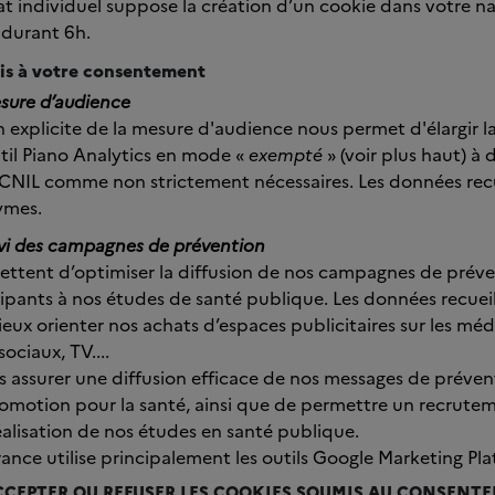
t individuel suppose la création d’un cookie dans votre na
 durant 6h.
is à votre consentement
sure d’audience
n explicite de la mesure d'audience nous permet d'élargir 
util Piano Analytics en mode «
exempté
» (voir plus haut) à
 CNIL comme non strictement nécessaires. Les données recu
ymes.
ivi des campagnes de prévention
ttent d’optimiser la diffusion de nos campagnes de préve
pants à nos études de santé publique. Les données recueil
ux orienter nos achats d’espaces publicitaires sur les média
ociaux, TV....
s assurer une diffusion efficace de nos messages de préven
motion pour la santé, ainsi que de permettre un recrute
éalisation de nos études en santé publique.
ance utilise principalement les outils Google Marketing Pla
CCEPTER OU REFUSER LES COOKIES SOUMIS AU CONSENT