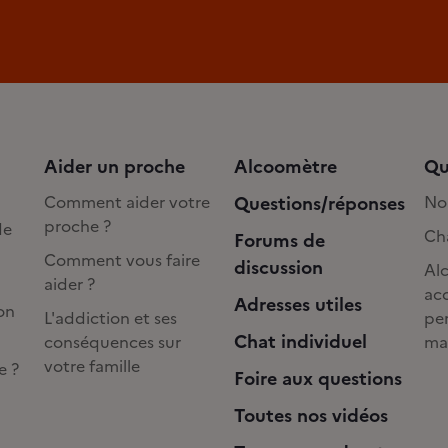
Aider un proche
Alcoomètre
Qu
Comment aider votre
Questions/réponses
No
proche ?
de
Cha
Forums de
Comment vous faire
discussion
Alc
aider ?
acc
Adresses utiles
on
L'addiction et ses
pe
Chat individuel
conséquences sur
ma
votre famille
e ?
Foire aux questions
Toutes nos vidéos