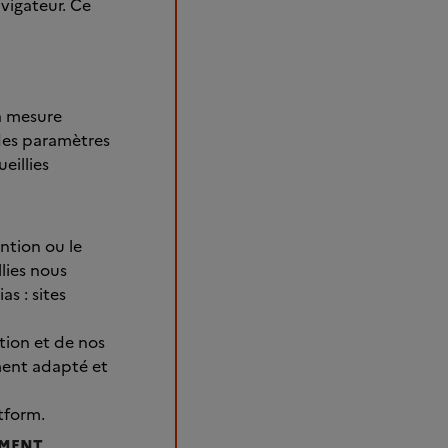
vigateur. Ce
la mesure
 des paramètres
eillies
ntion ou le
lies nous
s : sites
tion et de nos
ment adapté et
tform.
EMENT