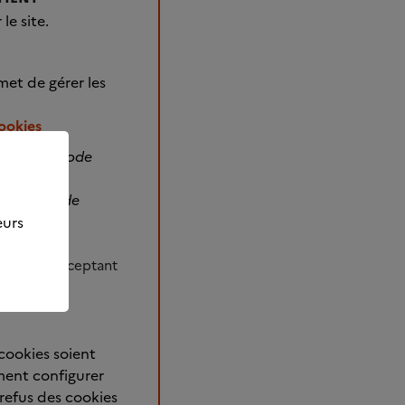
le site.
met de gérer les
cookies
e pour le mode
 de mesure
ence en mode
essous.
eurs
ternaute acceptant
cookies soient
ment configurer
refus des cookies