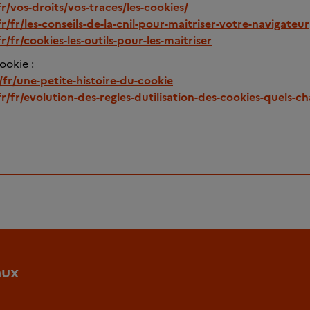
fr/vos-droits/vos-traces/les-cookies/
r/fr/les-conseils-de-la-cnil-pour-maitriser-votre-navigateur
r/fr/cookies-les-outils-pour-les-maitriser
ookie :
fr/fr/une-petite-histoire-du-cookie
fr/fr/evolution-des-regles-dutilisation-des-cookies-quels-
aux