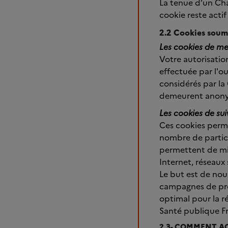
La tenue d’un Cha
cookie reste actif
2.2 Cookies soum
Les cookies de me
Votre autorisatio
effectuée par l'o
considérés par la
demeurent anon
Les cookies de su
Ces cookies perme
nombre de partici
permettent de mie
Internet, réseaux s
Le but est de nou
campagnes de pro
optimal pour la r
Santé publique Fr
2.3- COMMENT A