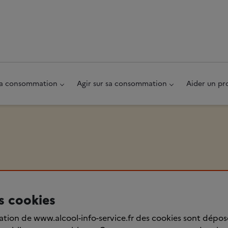
au pied de page
 sa consommation
Agir sur sa consommation
Aider un pr
s cookies
tation de www.alcool-info-service.fr des cookies sont dépos