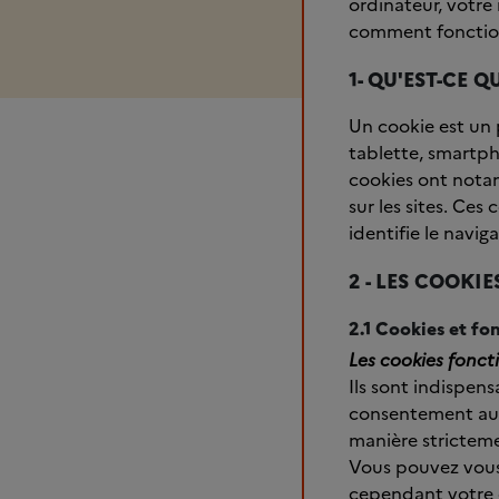
ordinateur, votr
comment fonctionn
1- QU'EST-CE 
Un cookie est un 
tablette, smartpho
cookies ont notam
sur les sites. Ce
identifie le navig
2 - LES COOKI
2.1 Cookies et f
Les cookies fonct
Ils sont indispen
consentement au d
manière strictem
Vous pouvez vous 
cependant votre e