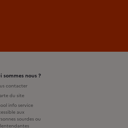
i sommes nous ?
us contacter
rte du site
ool info service
essible aux
rsonnes sourdes ou
lentendantes