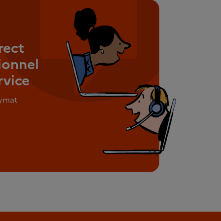
rect
ionnel
rvice
nymat