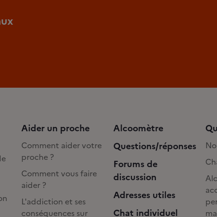
aux
Aider un proche
Alcoomètre
Qu
Comment aider votre
Questions/réponses
No
proche ?
de
Cha
Forums de
Comment vous faire
discussion
Alc
aider ?
acc
Adresses utiles
on
L'addiction et ses
pe
Chat individuel
conséquences sur
ma