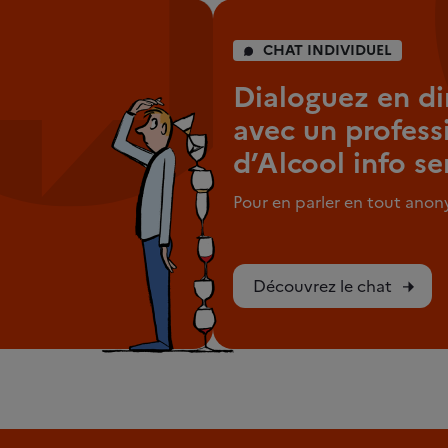
CHAT INDIVIDUEL
Dialoguez en di
avec un profess
d’Alcool info se
Pour en parler en tout ano
Découvrez le chat