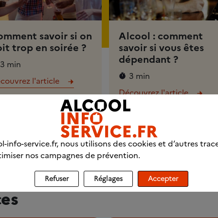
mment savoir si on
Alcool : comment
it trop en soirée ?
savoir si vous êtes
dépendant ?
3 min
3 min
couvrez l'article
Découvrez l'article
l-info-service.fr, nous utilisons des cookies et d’autres trac
imiser nos campagnes de prévention.
Refuser
Réglages
Accepter
ces