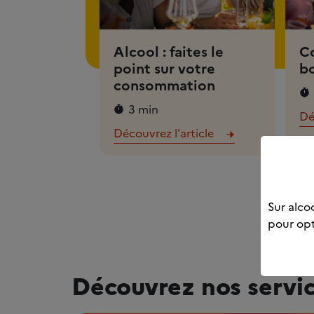
Alcool : faites le
Co
point sur votre
bo
consommation
3 min
Dé
Découvrez l'article
Sur alcoo
pour opt
Découvrez nos servi