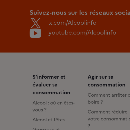
Suivez-nous sur les réseaux soci
x.com/Alcoolinfo
youtube.com/Alcoolinfo
S'informer et
Agir sur sa
évaluer sa
consommation
consommation
Comment arrêter 
boire ?
Alcool : où en êtes-
vous ?
Comment réduire
votre consommati
Alcool et fêtes
?
Grossesse et