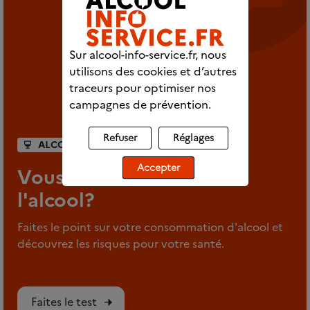
Sur alcool-info-service.fr, nous
utilisons des cookies et d’autres
traceurs pour optimiser nos
campagnes de prévention.
Refuser
Réglages
ALCOOMÈTRE
Accepter
Vous en êtes où avec
l'alcool?
Faites le point sur votre consommation d'alcool et
découvrez les risques pour votre santé.
Faites le test