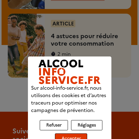
ARTICLE
4 astuces pour réduire
votre consommation
2 min
Découvrez l'article
Sur alcool-info-service.fr, nous
utilisons des cookies et d’autres
traceurs pour optimiser nos
campagnes de prévention.
Refuser
Réglages
Suivez-nous sur les réseaux
Accepter