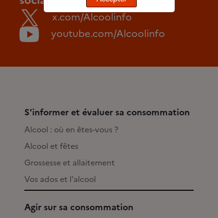
sociaux
x.com/Alcoolinfo
youtube.com/Alcoolinfo
S'informer et évaluer sa consommation
Alcool : où en êtes-vous ?
Alcool et fêtes
Grossesse et allaitement
Vos ados et l'alcool
Agir sur sa consommation