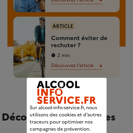
ARTICLE
Comment éviter de
rechuter ?
2 min
Découvrez l'article
Sur alcool-info-service.fr, nous
Découvrez nos services
utilisons des cookies et d’autres
traceurs pour optimiser nos
campagnes de prévention.