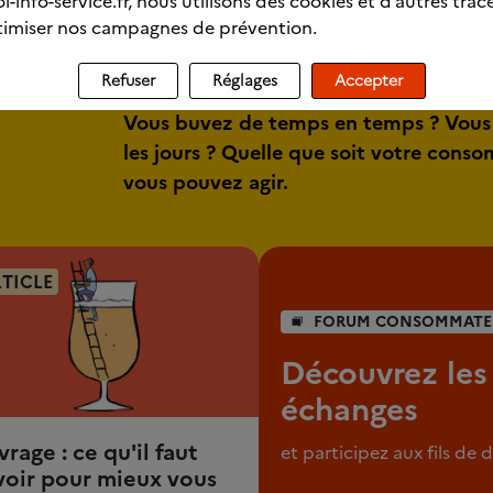
l-info-service.fr, nous utilisons des cookies et d’autres trac
imiser nos campagnes de prévention.
Refuser
Réglages
Accepter
Vous buvez de temps en temps ? Vous
les jours ? Quelle que soit votre cons
vous pouvez agir.
TICLE
FORUM CONSOMMATE
Découvrez les
échanges
vrage : ce qu'il faut
et participez aux fils de 
voir pour mieux vous