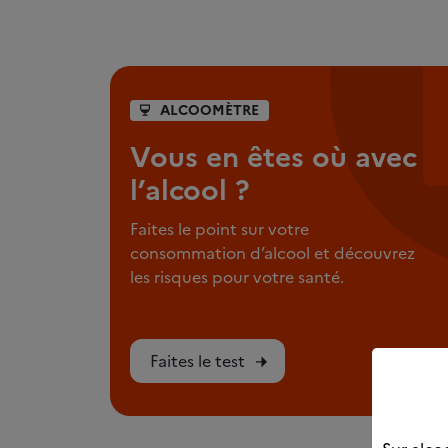
ALCOOMÈTRE
Vous en êtes où avec
l’alcool ?
Faites le point sur votre
consommation d’alcool et découvrez
les risques pour votre santé.
Faites le test