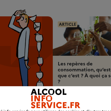
ARTICLE
Les repères de
consommation, qu’est
que c’est ? À quoi ça s
?
3 min 30
Découvrez l'article