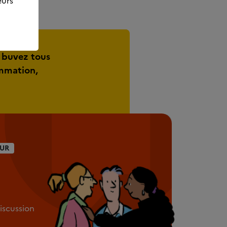
eurs
 buvez tous
ommation,
UR
discussion