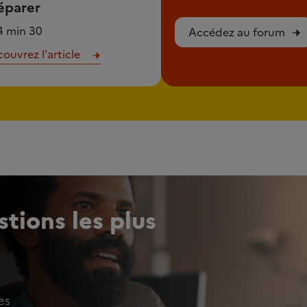
éparer
4 min 30
Accédez au forum
ouvrez l'article
tions les plus
es