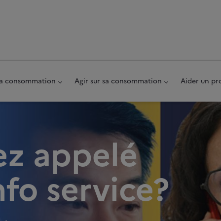
au pied de page
 sa consommation
Agir sur sa consommation
Aider un pr
ez appelé
nfo service?