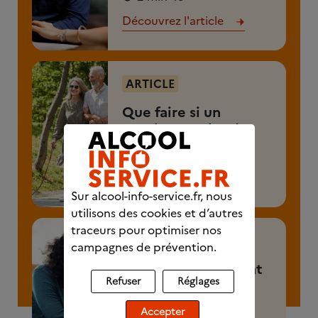
Découvrez l'article
ARTICLE
Que faire si un
proche a rechuté ?
3 min
Découvrez l'article
Sur alcool-info-service.fr, nous
utilisons des cookies et d’autres
traceurs pour optimiser nos
ARTICLE
campagnes de prévention.
Alcool : quelles sont
Refuser
Réglages
les aides pour
l'entourage ?
Accepter