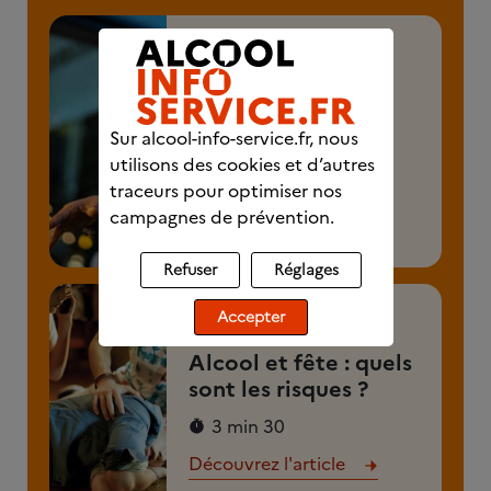
ARTICLE
Comment prendre
soin de vos amis en
Sur alcool-info-service.fr, nous
soirée ?
utilisons des cookies et d’autres
2 min 30
traceurs pour optimiser nos
campagnes de prévention.
Découvrez l'article
Refuser
Réglages
ARTICLE
Accepter
Alcool et fête : quels
sont les risques ?
3 min 30
Découvrez l'article