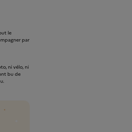
out le
ccompagner par
o, ni vélo, ni
 ont bu de
u.