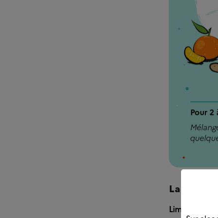
La fête
Limitez la c