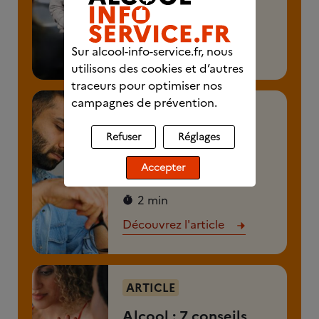
vos difficultés
2 min 30
Découvrez l'article
Sur alcool-info-service.fr, nous
utilisons des cookies et d’autres
traceurs pour optimiser nos
campagnes de prévention.
ARTICLE
Refuser
Réglages
Vous avez envie de
boire de l'alcool :
Accepter
comment résister ?
2 min
Découvrez l'article
ARTICLE
Alcool : 7 conseils