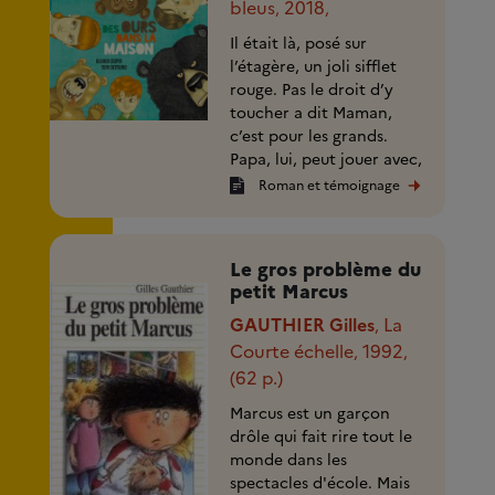
bleus
2018
,
,
Il était là, posé sur
l’étagère, un joli sifflet
rouge. Pas le droit d’y
toucher a dit Maman,
c’est pour les grands.
Papa, lui, peut jouer avec,
et quand il (...)
Roman et témoignage
Le gros problème du
petit Marcus
GAUTHIER Gilles
La
,
Courte échelle
1992
,
,
(62 p.)
Marcus est un garçon
drôle qui fait rire tout le
monde dans les
spectacles d'école. Mais