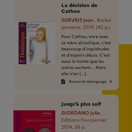
La décision de
Cathou
GERVAIS Jean
Boréal
,
jeunesse
2014
(42 p.)
,
,
Pour Cathou, vivre avec
sa mère alcoolique, c'est
beaucoup d'inquiétudes
et d'espoirs déçus. C'est
aussi la honte que les
autres sachent... Alors
elle n'en (...)
Roman et témoignage
Jusqu'à plus soif
GIORDANO Julie
,
Editions Pourpenser
,
2014
36 p.
,