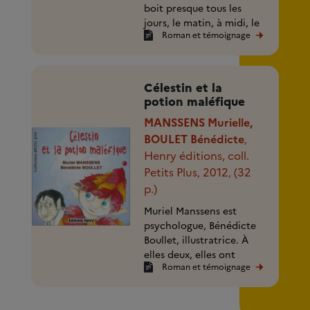
boit presque tous les
jours, le matin, à midi, le
Roman et témoignage
soir, encore et encore, il
ne peut plus s'en passer.
Léa a (...)
Célestin et la
potion maléfique
MANSSENS Murielle,
BOULET Bénédicte
,
Henry éditions, coll.
Petits Plus
2012
(32
,
,
p.)
Muriel Manssens est
psychologue, Bénédicte
Boullet, illustratrice. À
elles deux, elles ont
Roman et témoignage
donné naissance à «
Célestin et la potion
maléfique », un conte