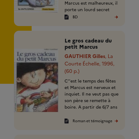
Marcus est malheureux, il
porte un lourd secret
qu'il finit par (...)
BD
Le gros cadeau du
petit Marcus
GAUTHIER Gilles
La
,
Courte Échelle
1996
,
,
(60 p.)
C’'est le temps des fêtes
et Marcus est nerveux et
inquiet. Il ne veut pas que
son père se remette à
boire. A partir de 6/7 ans
Roman et témoignage