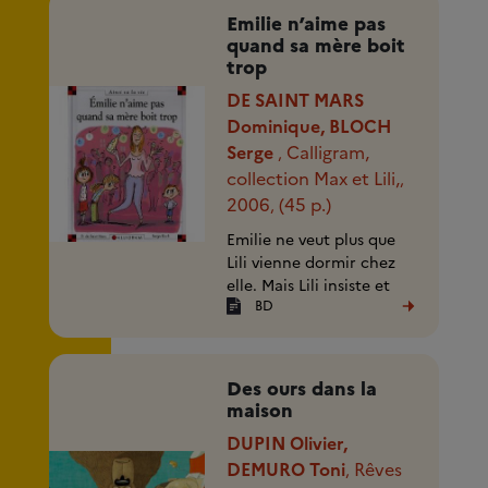
Emilie n’aime pas
quand sa mère boit
trop
DE SAINT MARS
Dominique, BLOCH
Serge
Calligram,
,
collection Max et Lili,
,
2006
(45 p.)
,
Emilie ne veut plus que
Lili vienne dormir chez
elle. Mais Lili insiste et
BD
elle découvre la maman
d’Emilie un peu étrange,
tantôt triste tantôt gaie.
A partir (...)
Des ours dans la
maison
DUPIN Olivier,
DEMURO Toni
Rêves
,