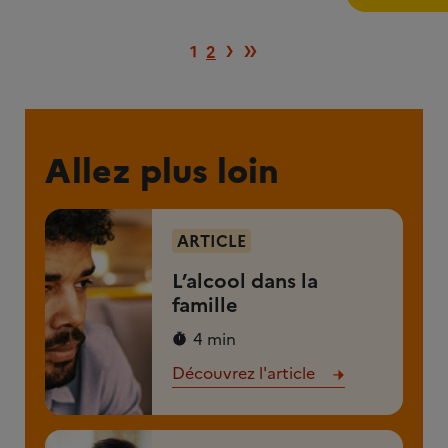
pour (...)
Page suivante
Dernière page
›
»
1
2
Allez plus loin
ARTICLE
L’alcool dans la
famille
4 min
Découvrez l'article