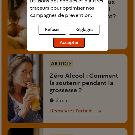
utilisons des cookies et d’autres
Pourquoi il vaut mieux
traceurs pour optimiser nos
ne pas boire d'alcool
campagnes de prévention.
pendant l'allaitement?
2 min 30
Refuser
Réglages
Découvrez l'article
Accepter
ARTICLE
Zéro Alcool : Comment
la soutenir pendant la
grossesse ?
3 min
Découvrez l'article