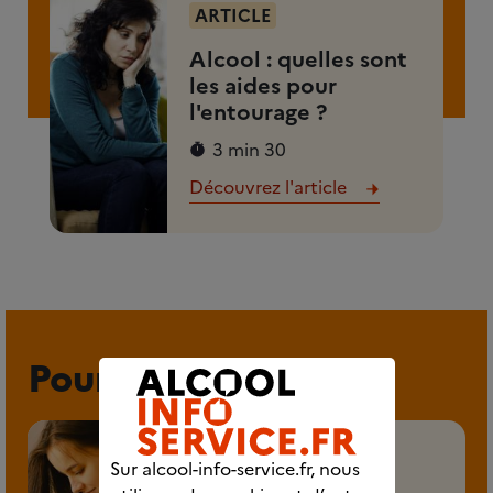
ARTICLE
Alcool : quelles sont
les aides pour
l'entourage ?
3 min 30
Découvrez l'article
Pour aller plus loin
ARTICLE
Sur alcool-info-service.fr, nous