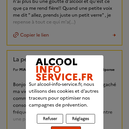
n'ai plus bu une goutte d'alcool et qu'est ce
que ça me rend fière!! Quand une petite voix
me dit " allez, prends juste un petit verre" , je
repense à tout ce qui m'a(...)
Copier le lien
La pente glissante
Par
MlAe
Forums pour les consommateurs
Aucune réponse
Sur alcool-info-service.fr, nous
Bonjour à toutes et tous,J’ai 30 ans et j’ai gaché
utilisons des cookies et d’autres
ma vie et mes relations familiales.Tout à
traceurs pour optimiser nos
commencer il y a quelques années où ma
campagnes de prévention.
consommation d’alcool est devenue plus
fréquente. Il y a quelques temps je rencontre
une personne, dont je tombe(...)
Refuser
Réglages