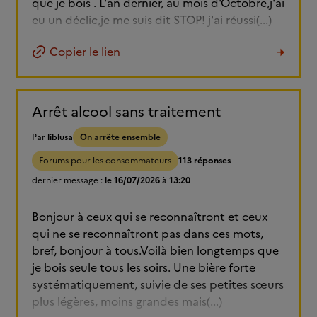
que je bois . L'an dernier, au mois d'Octobre,j'ai
eu un déclic,je me suis dit STOP! j'ai réussi(...)
Copier le lien
Arrêt alcool sans traitement
Par
liblusa
On arrête ensemble
Forums pour les consommateurs
113 réponses
dernier message :
le 16/07/2026 à 13:20
Bonjour à ceux qui se reconnaîtront et ceux
qui ne se reconnaîtront pas dans ces mots,
bref, bonjour à tous.Voilà bien longtemps que
je bois seule tous les soirs. Une bière forte
systématiquement, suivie de ses petites sœurs
plus légères, moins grandes mais(...)