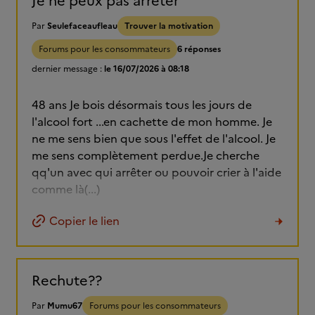
Je ne peux pas arrêter
Par
Seulefaceaufleau
Trouver la motivation
Forums pour les consommateurs
6 réponses
dernier message :
le 16/07/2026 à 08:18
48 ans Je bois désormais tous les jours de
l'alcool fort ...en cachette de mon homme. Je
ne me sens bien que sous l'effet de l'alcool. Je
me sens complètement perdue.Je cherche
qq'un avec qui arrêter ou pouvoir crier à l'aide
comme là(...)
Copier le lien
Rechute??
Par
Mumu67
Forums pour les consommateurs