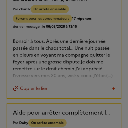
Par
char02
On arrête ensemble
Forums pour les consommateurs
17 réponses
dernier message :
le 06/08/2026 à 13:15
Bonsoir à tous. Après une dernière journée
passée dans le chaos total... Une nuit passée
en pleurs en voyant ma compagne quitter le
foyer après une grosse dispute.Je dois me
remettre sur le droit chemin.J'ai apprécié
l'ivresse vers mes 20 ans, wisky coca. J'étais(...)
Copier le lien
Aide pour arrêter complètement l'alcool.
Par
Daisy
On arrête ensemble