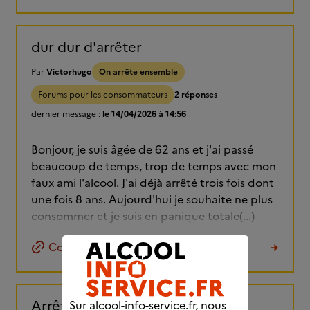
dur dur d'arrêter
Par
Victorhugo
On arrête ensemble
Forums pour les consommateurs
2 réponses
dernier message :
le 14/04/2026 à 14:56
Bonjour, je suis âgée de 62 ans et j'ai passé
beaucoup de temps, trop de temps avec mon
faux ami l'alcool. J'ai déjà arrêté trois fois dont
une fois 8 ans. Aujourd'hui je souhaite ne plus
consommer et je suis en panique totale(...)
Copier le lien
Arrêt total
Sur alcool-info-service.fr, nous