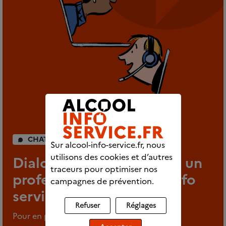
CHAT INDIVIDUEL
Sur alcool-info-service.fr, nous
utilisons des cookies et d’autres
Dialoguez en direct avec un
traceurs pour optimiser nos
professionnel d'Alcool info
campagnes de prévention.
service
Refuser
Réglages
Pour en parler en tout anonymat