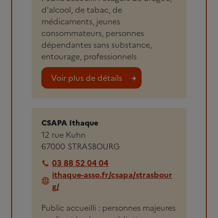
d'alcool, de tabac, de
médicaments, jeunes
consommateurs, personnes
dépendantes sans substance,
entourage, professionnels
Voir plus de détails
CSAPA Ithaque
12 rue Kuhn
67000
STRASBOURG
03 88 52 04 04
ithaque-asso.fr/csapa/strasbour
g/
Public accueilli : personnes majeures