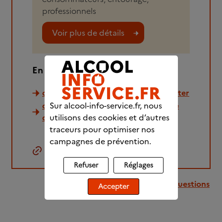
professionnels
Voir plus de détails
En savoir plus :
comment aider votre proche à arrêter
Sur alcool-info-service.fr, nous
comment dialoguer avec un proche
utilisons des cookies et d’autres
qui boit
traceurs pour optimiser nos
campagnes de prévention.
Copier le lien
Refuser
Réglages
Retour à la liste des questions
Accepter