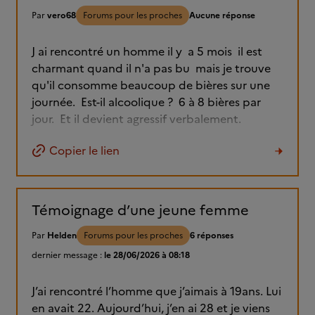
Par
vero68
Forums pour les proches
Aucune réponse
J ai rencontré un homme il y a 5 mois il est
charmant quand il n'a pas bu mais je trouve
qu'il consomme beaucoup de bières sur une
journée. Est-il alcoolique ? 6 à 8 bières par
jour. Et il devient agressif verbalement.
Copier le lien
Témoignage d’une jeune femme
Par
Helden
Forums pour les proches
6 réponses
dernier message :
le 28/06/2026 à 08:18
J’ai rencontré l’homme que j’aimais à 19ans. Lui
en avait 22. Aujourd’hui, j’en ai 28 et je viens