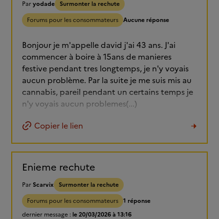
Par
yodade
Surmonter la rechute
Forums pour les consommateurs
Aucune réponse
Bonjour je m'appelle david j'ai 43 ans. J'ai
commencer à boire à 15ans de manieres
festive pendant tres longtemps, je n'y voyais
aucun problème. Par la suite je me suis mis au
cannabis, pareil pendant un certains temps je
n'y voyais aucun problemes(...)
Copier le lien
Enieme rechute
Par
Scarvix
Surmonter la rechute
Forums pour les consommateurs
1 réponse
dernier message :
le 20/03/2026 à 13:16