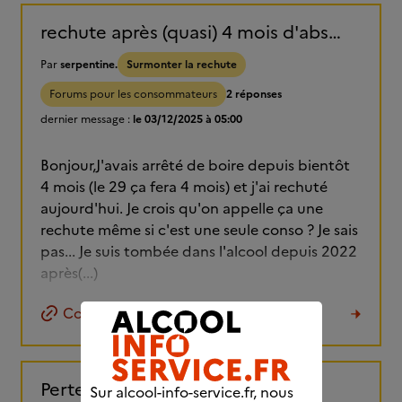
rechute après (quasi) 4 mois d'abstinence.
Par
serpentine.
Surmonter la rechute
Forums pour les consommateurs
2 réponses
dernier message :
le 03/12/2025 à 05:00
Bonjour,J'avais arrêté de boire depuis bientôt
4 mois (le 29 ça fera 4 mois) et j'ai rechuté
aujourd'hui. Je crois qu'on appelle ça une
rechute même si c'est une seule conso ? Je sais
pas... Je suis tombée dans l'alcool depuis 2022
après(...)
Copier le lien
Perte de contrôle
Sur alcool-info-service.fr, nous