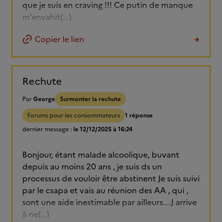
que je suis en craving !!! Ce putin de manque
m'envahit(...)
Copier le lien
Rechute
Par
George
Surmonter la rechute
Forums pour les consommateurs
1 réponse
dernier message :
le 12/12/2025 à 16:24
Bonjour, étant malade alcoolique, buvant
depuis au moins 20 ans , je suis ds un
processus de vouloir être abstinent Je suis suivi
par le csapa et vais au réunion des AA , qui ,
sont une aide inestimable par ailleurs....J arrive
à ne(...)