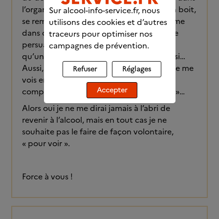
l’organisation : éviter les occasions où l’on boit,
Sur alcool-info-service.fr, nous
se remotiver pour ne pas « retenter » même
utilisons des cookies et d’autres
dans des occasions choisies. S’exercer à se
traceurs pour optimiser nos
persuader que même un « bon » vin n’est
campagnes de prévention.
qu’un mélange d’éthanol et de raisin moisi…
Aussi, régulièrement des rêves la nuit où je me
Refuser
Réglages
vois en train de reboire, souvent en
Accepter
compagnie, au motif que je serais « guéri »…
Alors oui je ne me dirai jamais à l’abri de
revenir à l’alcool, mais en tout cas je ne
souhaite pas le faire de façon volontaire,
« pour voir ».
Force à vous !