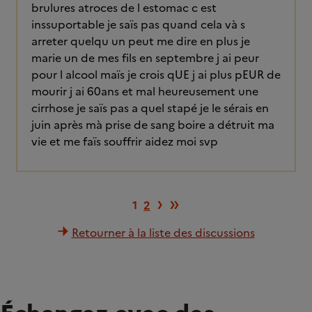
brulures atroces de l estomac c est
inssuportable je saïs pas quand cela và s
arreter quelqu un peut me dire en plus je
marie un de mes fils en septembre j ai peur
pour l alcool maïs je crois qUE j ai plus pEUR de
mourir j ai 60ans et mal heureusement une
cirrhose je saïs pas a quel stapé je le sérais en
juin après mà prise de sang boire a détruit ma
vie et me faïs souffrir aidez moi svp
Page suivante
Dernière page
›
»
1
2
Retourner à la liste des discussions
Échangez avec des