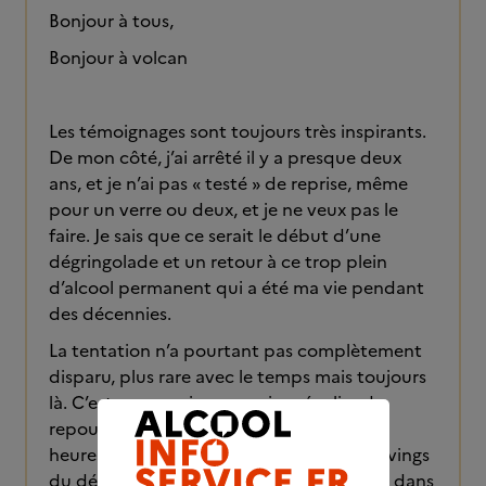
Bonjour à tous,
Bonjour à volcan
Les témoignages sont toujours très inspirants.
De mon côté, j’ai arrêté il y a presque deux
ans, et je n’ai pas « testé » de reprise, même
pour un verre ou deux, et je ne veux pas le
faire. Je sais que ce serait le début d’une
dégringolade et un retour à ce trop plein
d’alcool permanent qui a été ma vie pendant
des décennies.
La tentation n’a pourtant pas complètement
disparu, plus rare avec le temps mais toujours
là. C’est pour moi un exercice régulier de
repousser cette tentation. Ce n’est
heureusement plus la lutte contre les cravings
du début, mais quand même une rigueur dans