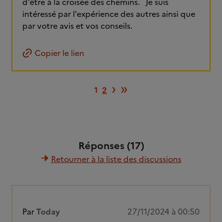
d'être à la croisée des chemins. Je suis
intéressé par l'expérience des autres ainsi que
par votre avis et vos conseils.
Copier le lien
Page suivante
Dernière page
›
»
1
2
Réponses (17)
Retourner à la liste des discussions
Par
Today
27/11/2024 à 00:50