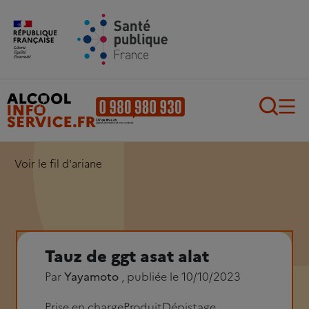
Aller au contenu principal
Aller au pied de page
Recherch
Voir le fil d'ariane
Tauz de ggt asat alat
Par
Yayamoto
, publiée le 10/10/2023
Prise en charge
Produit
Dépistage