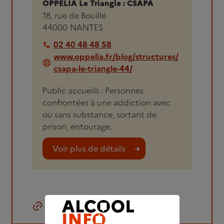
OPPELIA Le Triangle : CSAPA
18, rue de Bouillé
44000
NANTES
02 40 48 48 58
www.oppelia.fr/blog/structures/
csapa-le-triangle-44/
Public accueilli : Personnes
confrontées à une addiction avec
ou sans substance, sortant de
prison, entourage.
Voir plus de détails
Copier le lien