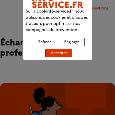
Retour à la liste des questions
Sur alcool-info-service.fr, nous
utilisons des cookies et d’autres
traceurs pour optimiser nos
campagnes de prévention.
Échangez avec des
Refuser
Réglages
professionnels
Accepter