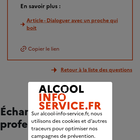
En savoir plus :
Article - Dialoguer avec un proche qui
boit
Copier le lien
Retour à la liste des questions
Échangez avec des
Sur alcool-info-service.fr, nous
professionnels
utilisons des cookies et d’autres
traceurs pour optimiser nos
campagnes de prévention.