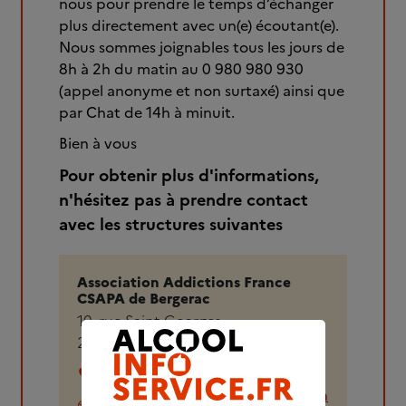
nous pour prendre le temps d’échanger
plus directement avec un(e) écoutant(e).
Nous sommes joignables tous les jours de
8h à 2h du matin au 0 980 980 930
(appel anonyme et non surtaxé) ainsi que
par Chat de 14h à minuit.
Bien à vous
Pour obtenir plus d'informations,
n'hésitez pas à prendre contact
avec les structures suivantes
Association Addictions France
CSAPA de Bergerac
10, rue Saint-Georges
24100
BERGERAC
05 53 61 70 83
addictions-france.org/etablissem