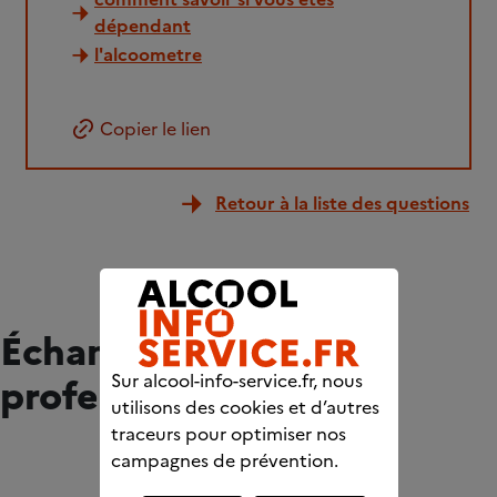
dépendant
l'alcoometre
Copier le lien
Retour à la liste des questions
Échangez avec des
Sur alcool-info-service.fr, nous
professionnels
utilisons des cookies et d’autres
traceurs pour optimiser nos
campagnes de prévention.