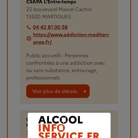
CSAPA L'Entre-temps
22 boulevard Marcel Cachin
13500
MARTIGUES
04 42 81 00 56
https://www.addiction-mediterr
anee.fr/
Public accueilli : Personnes
confrontées à une addiction avec
ou sans substance, entourage,
professionnels
Voir plus de détails
Unité d'addictologie du Centre
hospitalier de Martigues
3 Boulevard des Rayettes