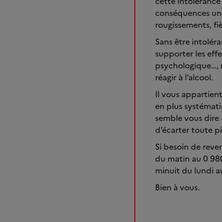
cette intolérance
conséquences une
rougissements, fi
Sans être intoléra
supporter les effet
psychologique…, n
réagir à l’alcool.
Il vous appartie
en plus systémati
semble vous dire 
d’écarter toute pi
Si besoin de reve
du matin au 0 98
minuit du lundi a
Bien à vous.