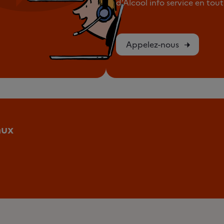
d’Alcool info service en to
Appelez-nous
aux