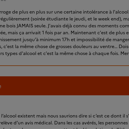
rroge de plus en plus sur une certaine intolérance à l'alcool
z régulièrement (soirée étudiante le jeudi, et le week end)
je ne bois JAMAIS seule. J'avais déjà connu des moments co
e, mais ça arrivait 1 fois par an. Maintenant c'est de plus 
vomissement jusqu'à minimum 17h et impossibilité de mange
, c'est la même chose de grosses douleurs au ventre… Dois-j
eurs types d'alcool et c'est la même chose à chaque fois. M
e
l’alcool existent mais nous saurions dire si c’est ce dont il s
relève d’un avis médical. Dans les cas avérés, les personne