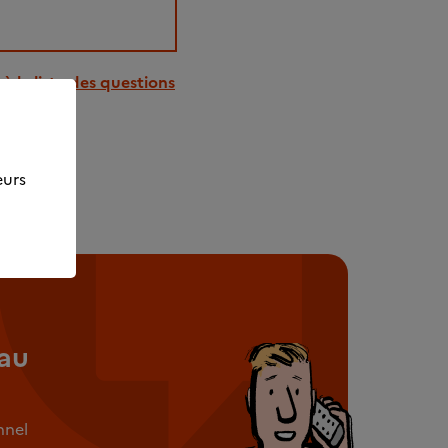
à la liste des questions
eurs
au
nnel