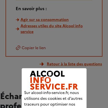
En savoir plus :
Agir sur sa consommation
Adresses utiles du site Alcool info
service
Copier le lien
Retour à la liste des questions
Sur alcool-info-service.fr, nous
Échangez avec des
utilisons des cookies et d’autres
professionnels
traceurs pour optimiser nos