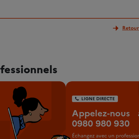
Retour 
fessionnels
LIGNE DIRECTE
Appelez-nous 
0980 980 930
Échangez avec un professio