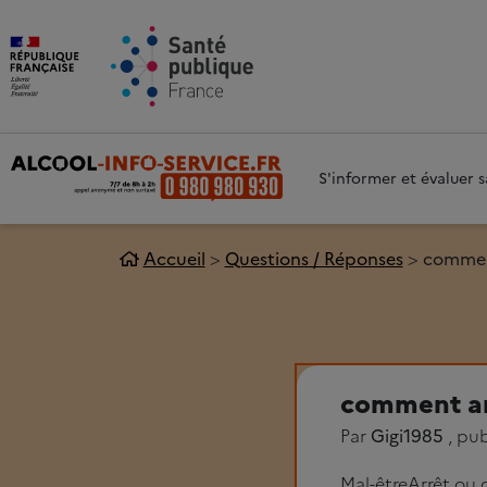
Aller au contenu principal
Aller 
S'informer et évaluer
Accueil
Questions / Réponses
commen
comment ar
Par
Gigi1985
, pub
Mal-être
Arrêt ou