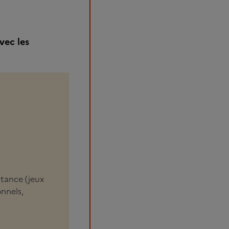
vec les
stance (jeux
onnels,