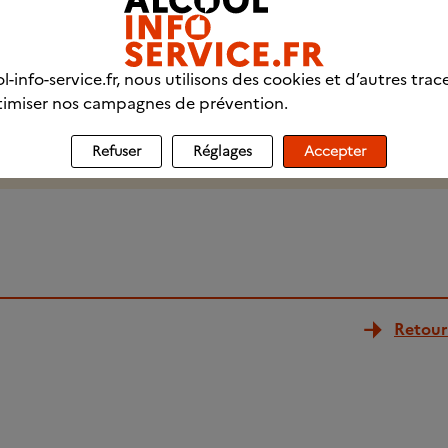
Y
 92
l-info-service.fr, nous utilisons des cookies et d’autres trac
i : Personnes confrontées à une addiction avec ou sans prod
imiser nos campagnes de prévention.
ateurs, professionnels.
détails
Refuser
Réglages
Accepter
Retour 