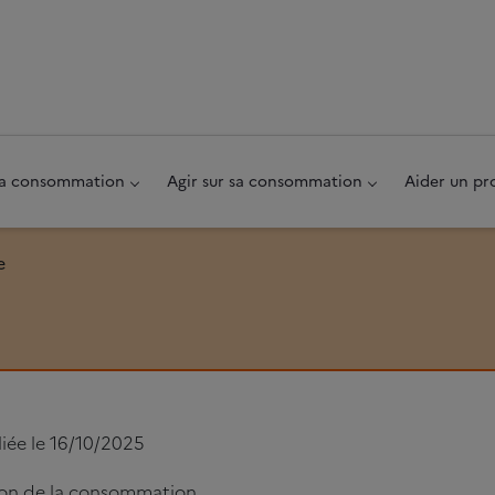
au pied de page
 sa consommation
Agir sur sa consommation
Aider un pr
e
liée le 16/10/2025
ion de la consommation