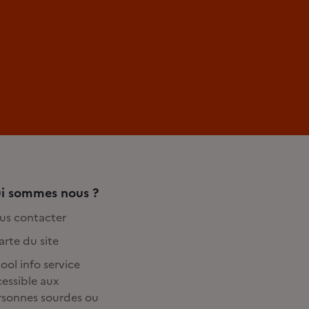
i sommes nous ?
us contacter
rte du site
ool info service
essible aux
rsonnes sourdes ou