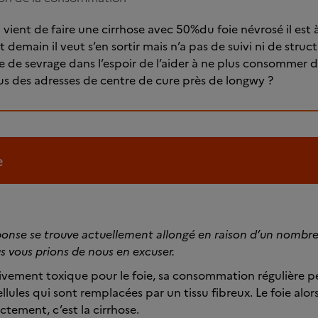
vient de faire une cirrhose avec 50%du foie névrosé il est 
t demain il veut s’en sortir mais n’a pas de suivi ni de struc
e de sevrage dans l’espoir de l’aider à ne plus consommer d
us des adresses de centre de cure près de longwy ?
e
ponse se trouve actuellement allongé en raison d’un nombr
us vous prions de nous en excuser.
ctivement toxique pour le foie, sa consommation régulière p
cellules qui sont remplacées par un tissu fibreux. Le foie alo
ctement, c’est la cirrhose.