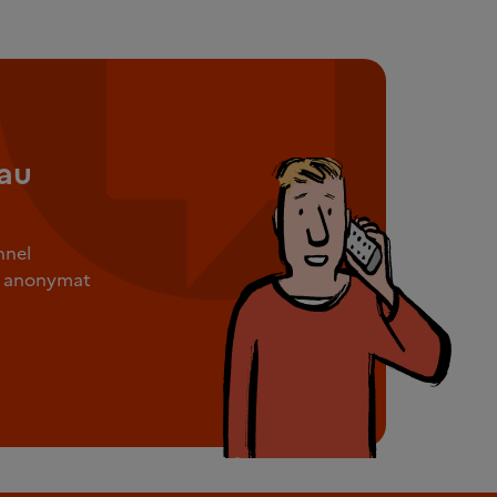
au
nnel
ut anonymat