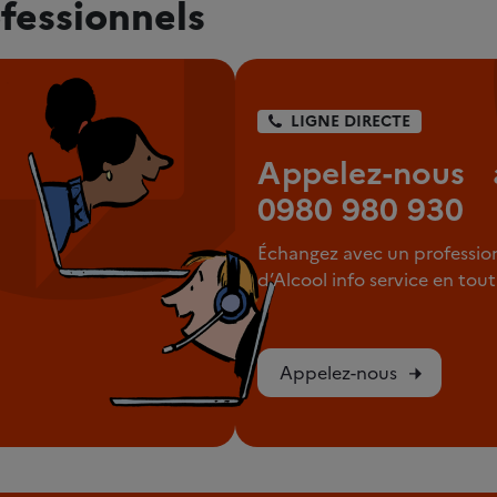
fessionnels
LIGNE DIRECTE
Appelez-nous 
0980 980 930
Échangez avec un professio
d’Alcool info service en to
Appelez-nous