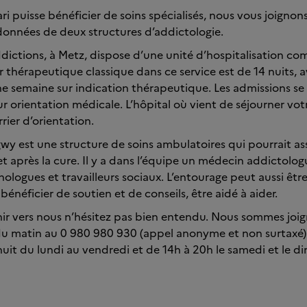
ri puisse bénéficier de soins spécialisés, nous vous joignon
données de deux structures d’addictologie.
ddictions, à Metz, dispose d’une unité d’hospitalisation co
r thérapeutique classique dans ce service est de 14 nuits, av
e semaine sur indication thérapeutique. Les admissions se
 orientation médicale. L’hôpital où vient de séjourner votr
rier d’orientation.
wy est une structure de soins ambulatoires qui pourrait ass
et après la cure. Il y a dans l’équipe un médecin addictolog
chologues et travailleurs sociaux. L’entourage peut aussi êtr
énéficier de soutien et de conseils, être aidé à aider.
nir vers nous n’hésitez pas bien entendu. Nous sommes joig
du matin au 0 980 980 930 (appel anonyme et non surtaxé) 
uit du lundi au vendredi et de 14h à 20h le samedi et le d