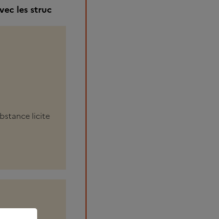
vec les struc
bstance licite