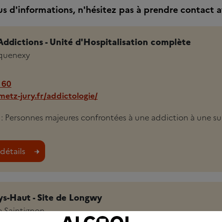
us d'informations, n'hésitez pas à prendre contact a
Addictions - Unité d'Hospitalisation complète
aquenexy
 60
tz-jury.fr/addictologie/
i : Personnes majeures confrontées à une addiction à une su
détails
s-Haut - Site de Longwy
 Saintignon