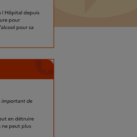
à l Hôpital depuis
ture pour
’alcool pour sa
e important de
eut en détruire
rs ne peut plus