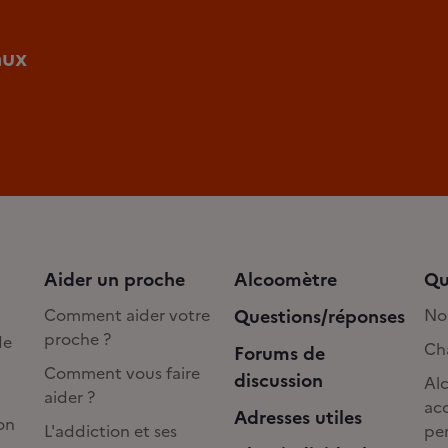
aux
Aider un proche
Alcoomètre
Qu
Comment aider votre
Questions/réponses
No
proche ?
de
Cha
Forums de
Comment vous faire
discussion
Alc
aider ?
acc
Adresses utiles
on
L'addiction et ses
pe