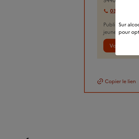
54400
LONGW
03 82 44 75
Sur alcoo
Public accueill
pour opt
jeunes consomm
Voir plus de 
Copier le lien