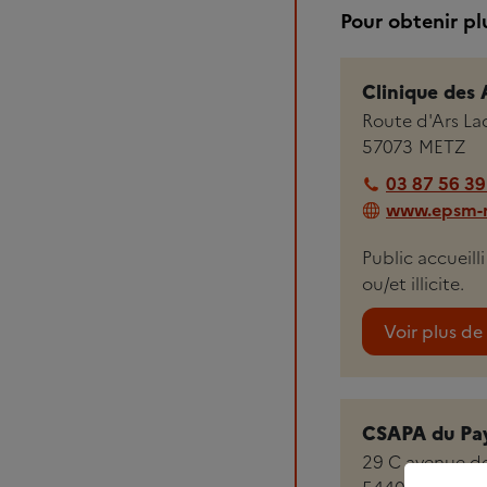
Pour obtenir pl
Clinique des 
Route d'Ars L
57073
METZ
03 87 56 39
www.epsm-me
Public accueill
ou/et illicite.
Voir plus de 
CSAPA du Pay
29 C avenue de