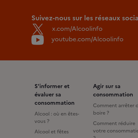
Suivez-nous sur les réseaux soci
x.com/Alcoolinfo
youtube.com/Alcoolinfo
S'informer et
Agir sur sa
évaluer sa
consommation
consommation
Comment arrêter 
boire ?
Alcool : où en êtes-
vous ?
Comment réduire
votre consommati
Alcool et fêtes
?