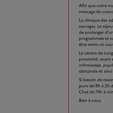
Afin que votre ma
message les coor
La clinique des a
sevrages. Le séjou
de prolonger d’un
programmée et sur
être remis un cour
Le centre de Long
proximité, avant 
infirmier(e)s, psy
demande et ainsi b
Si besoin de reve
jours de 8h à 2h 
Chat de 14h à min
Bien à vous.