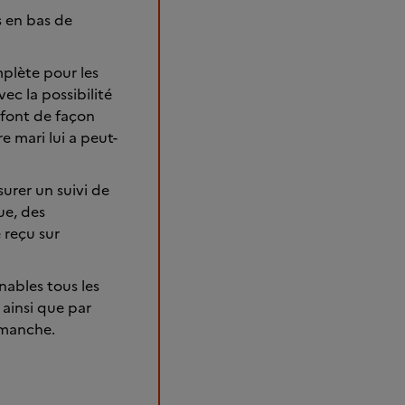
s en bas de
mplète pour les
ec la possibilité
 font de façon
e mari lui a peut-
urer un suivi de
ue, des
e reçu sur
nables tous les
ainsi que par
imanche.