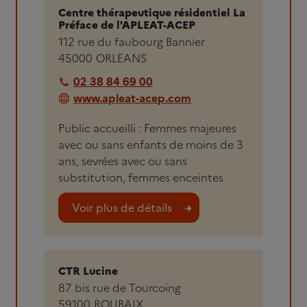
Centre thérapeutique résidentiel La
Préface de l'APLEAT-ACEP
112 rue du faubourg Bannier
45000
ORLEANS
02 38 84 69 00
www.apleat-acep.com
Public accueilli : Femmes majeures
avec ou sans enfants de moins de 3
ans, sevrées avec ou sans
substitution, femmes enceintes
Voir plus de détails
CTR Lucine
87 bis rue de Tourcoing
59100
ROUBAIX