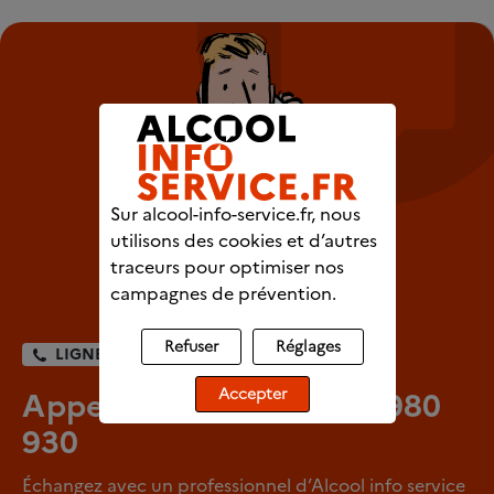
Sur alcool-info-service.fr, nous
utilisons des cookies et d’autres
traceurs pour optimiser nos
campagnes de prévention.
Refuser
Réglages
LIGNE DIRECTE
Appelez-nous au 0980 980
Accepter
930
Échangez avec un professionnel d’Alcool info service