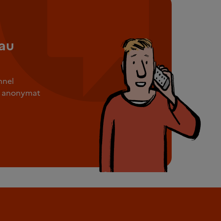
au
nnel
ut anonymat