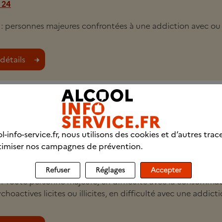
 24
i : personnes majeures confrontées à une addiction avec ou
détails
l-info-service.fr, nous utilisons des cookies et d’autres trac
imiser nos campagnes de prévention.
 16
ons-sedap.fr
Refuser
Réglages
Accepter
i : Toute personne majeure, en difficulté avec la consomma
hoactives licites ou illicites, en difficulté avec une addict