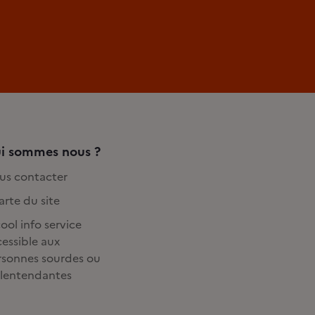
i sommes nous ?
us contacter
rte du site
ool info service
essible aux
rsonnes sourdes ou
lentendantes