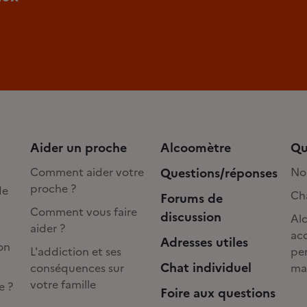
Aider un proche
Alcoomètre
Qu
Comment aider votre
Questions/réponses
No
proche ?
de
Cha
Forums de
Comment vous faire
discussion
Alc
aider ?
acc
Adresses utiles
on
L'addiction et ses
pe
Chat individuel
conséquences sur
ma
votre famille
e ?
Foire aux questions