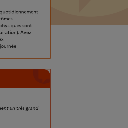
s quotidiennement
ptômes
physiques sont
piration). Avez
ux
 journée
ment un très grand