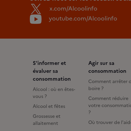
x.com/Alcoolinfo
youtube.com/Alcoolinfo
S'informer et
Agir sur sa
évaluer sa
consommation
consommation
Comment arrêter 
boire ?
Alcool : où en êtes-
vous ?
Comment réduire
votre consommati
Alcool et fêtes
?
Grossesse et
Où trouver de l'aid
allaitement