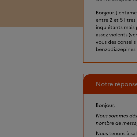
Bonjour, J'entam
entre 2 et 5 litre
inquiétants mais
assez violents (v
vous des conseils
benzodiazepines j
Notre répons
Bonjour,
Nous sommes désol
nombre de messa
Nous tenons à salu