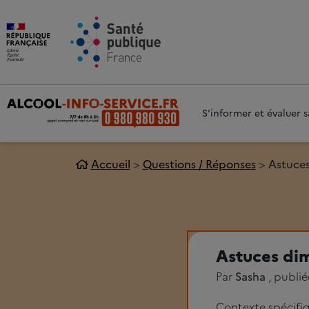
Aller au contenu principal
Aller 
S'informer et évaluer
Accueil
Questions / Réponses
Astuces
Astuces di
Par
Sasha
, publi
Contexte spécifi