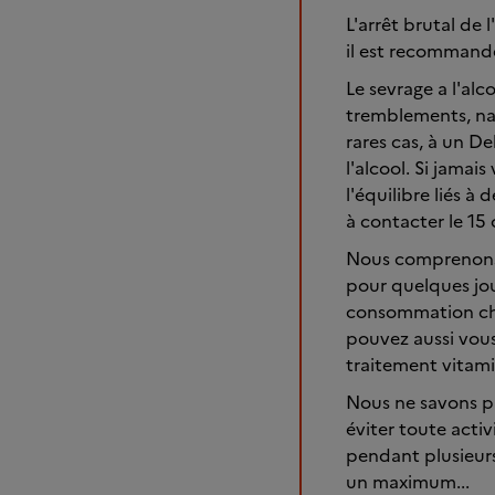
L'arrêt brutal de 
il est recommand
Le sevrage a l'al
tremblements, na
rares cas, à un D
l'alcool. Si jama
l'équilibre liés à
à contacter le 15 
Nous comprenons 
pour quelques jou
consommation chr
pouvez aussi vous
traitement vitam
Nous ne savons pa
éviter toute act
pendant plusieurs
un maximum...