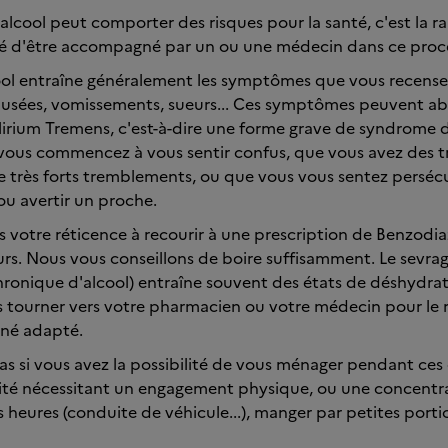
l'alcool peut comporter des risques pour la santé, c'est la r
é d'être accompagné par un ou une médecin dans ce proc
cool entraîne généralement les symptômes que vous recensez
usées, vomissements, sueurs... Ces symptômes peuvent ab
elirium Tremens, c'est-à-dire une forme grave de syndrome 
is vous commencez à vous sentir confus, que vous avez des 
 de très forts tremblements, ou que vous vous sentez perséc
ou avertir un proche.
votre réticence à recourir à une prescription de Benzodi
rs. Nous vous conseillons de boire suffisamment. Le sevrag
onique d'alcool) entraîne souvent des états de déshydrat
 tourner vers votre pharmacien ou votre médecin pour le 
iné adapté.
s si vous avez la possibilité de vous ménager pendant ces 
ivité nécessitant un engagement physique, ou une concent
 heures (conduite de véhicule...), manger par petites porti