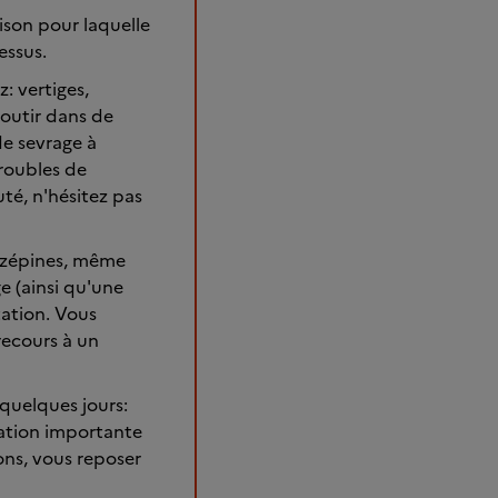
aison pour laquelle
essus.
: vertiges,
outir dans de
de sevrage à
troubles de
uté, n'hésitez pas
azépines, même
e (ainsi qu'une
ation. Vous
recours à un
quelques jours:
ration importante
ons, vous reposer