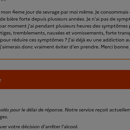
e mon 4eme jour de sevrage par moi même. Je consommai
s de bière forte depuis plusieurs années. Je n'ai pas de sym
 par moment j'ai pendant plusieurs heures des symptômes 
ertiges, tremblements, nausées et vomissements, forte trans
 pour réduire ces symptômes ? J'ai déjà eu une addiction a
'aimerais donc vraiment éviter d'en prendre. Merci bonne
e
és pour le délai de réponse. Notre service reçoit actuelle
ges.
er votre décision d'arrêter l'alcool.