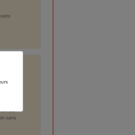
 sans
eurs
tion de
ion sans