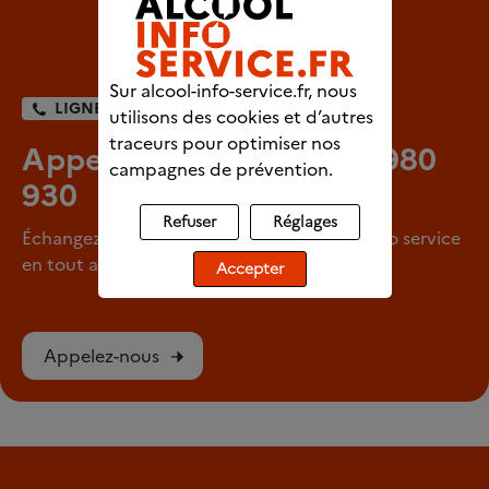
Sur alcool-info-service.fr, nous
LIGNE DIRECTE
utilisons des cookies et d’autres
traceurs pour optimiser nos
Appelez-nous au 0980 980
campagnes de prévention.
930
Refuser
Réglages
Échangez avec un professionnel d’Alcool info service
en tout anonymat
Accepter
Appelez-nous