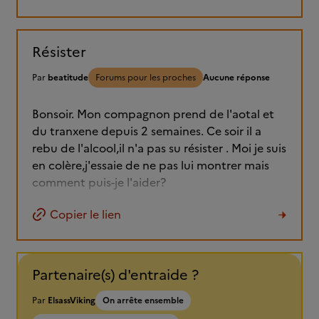
Résister
Par
beatitude
Forums pour les proches
Aucune réponse
Bonsoir. Mon compagnon prend de l'aotal et
du tranxene depuis 2 semaines. Ce soir il a
rebu de l'alcool,il n'a pas su résister . Moi je suis
en colère,j'essaie de ne pas lui montrer mais
comment puis-je l'aider?
Copier le lien
Partenaire(s) d'entraide ?
Par
ElsassViking
On arrête ensemble