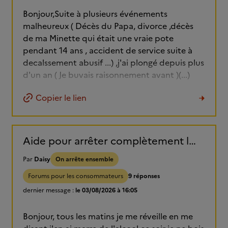
Bonjour,Suite à plusieurs événements
malheureux ( Décès du Papa, divorce ,décès
de ma Minette qui était une vraie pote
pendant 14 ans , accident de service suite à
decalssement abusif ...) ,j'ai plongé depuis plus
d'un an ( Je buvais raisonnement avant )(...)
Copier le lien
Aide pour arrêter complètement l'alcool.
Par
Daisy
On arrête ensemble
Forums pour les consommateurs
9 réponses
dernier message :
le 03/08/2026 à 16:05
Bonjour, tous les matins je me réveille en me