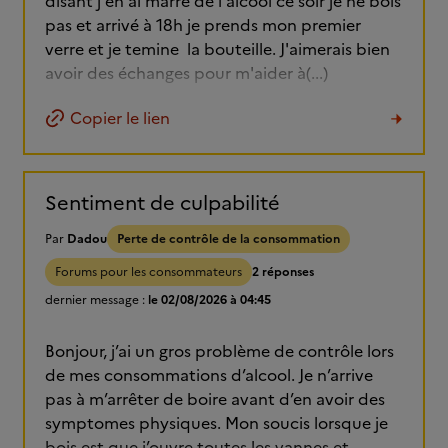
disant j'en ai marre de l'alcool ce soir je ne bois
pas et arrivé à 18h je prends mon premier
verre et je temine la bouteille. J'aimerais bien
avoir des échanges pour m'aider à(...)
Copier le lien
Sentiment de culpabilité
Par
Dadou
Perte de contrôle de la consommation
Forums pour les consommateurs
2 réponses
dernier message :
le 02/08/2026 à 04:45
Bonjour, j’ai un gros problème de contrôle lors
de mes consommations d’alcool. Je n’arrive
pas à m’arrêter de boire avant d’en avoir des
symptomes physiques. Mon soucis lorsque je
bois est que j’ouvre toutes les vannes et