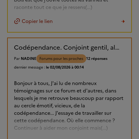
raconte tout ce que je ressens(...)
Copier le lien
Codépendance. Conjoint gentil, alcoolique, parce que bipolaire....
Par
NADINE
Forums pour les proches
12 réponses
dernier message :
le 02/08/2026 à 00:14
Bonjour à tous, J'ai lu de nombreux
témoignages sur ce forum et d'autres, dans
lesquels je me retrouve beaucoup par rapport
au cercle émotif, vicieux, de la
codépendance... J'essaye de travailler sur
cette codépendance. Où elle commence ?
Continuer à aider mon conjoint mais(...)