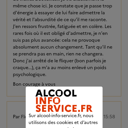
même chose ici. Je constate que je passe trop
d'énergie à essayer de lui faire admettre la
vérité et l'absurdité de ce qu'il me raconte.
J'en ressors frustrée, fatiguée et en colère. Les
rares fois où il est obligé d'admettre, je n'en
suis pas plus avancée: cela ne provoque
absolument aucun changement. Tant qu'il ne
se prendra pas en main, rien ne changera.
Donc j'ai arrêté de le fliquer (bon parfois je
craque...), ça m'a au moins enlevé un poids
psychologique.
Bon courage à vous
Sur alcool-info-service.fr, nous
Par
Fleur2Lys
10/09/2025 à 15:58
utilisons des cookies et d’autres