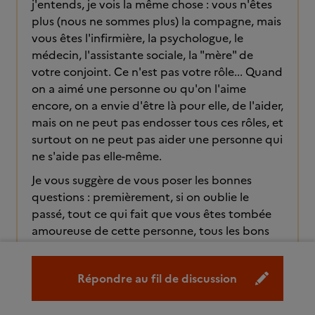
j'entends, je vois la même chose : vous n'êtes
plus (nous ne sommes plus) la compagne, mais
vous êtes l'infirmière, la psychologue, le
médecin, l'assistante sociale, la "mère" de
votre conjoint. Ce n'est pas votre rôle... Quand
on a aimé une personne ou qu'on l'aime
encore, on a envie d'être là pour elle, de l'aider,
mais on ne peut pas endosser tous ces rôles, et
surtout on ne peut pas aider une personne qui
ne s'aide pas elle-même.
Je vous suggère de vous poser les bonnes
questions : premièrement, si on oublie le
passé, tout ce qui fait que vous êtes tombée
amoureuse de cette personne, tous les bons
souvenirs que vous avez, et que vous vous
concentrez uniquement sur aujourd'hui, est-ce
Répondre au fil de discussion
que vous aimez la personne que vous voyez en
face de vous ? Si on regarde juste les derniers