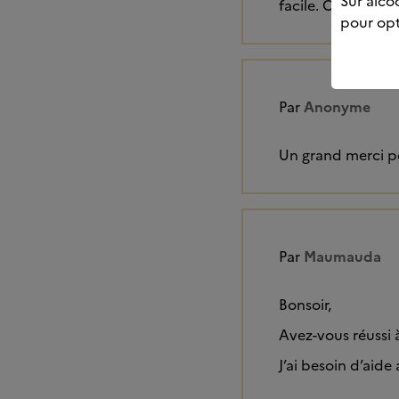
Sur alcoo
facile. Courage !
pour opt
Par
Anonyme
Un grand merci po
Par
Maumauda
Bonsoir,
Avez-vous réussi à
J’ai besoin d’aide