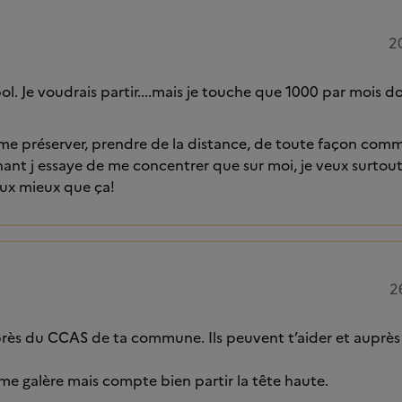
2
e bol. Je voudrais partir....mais je touche que 1000 par mois 
me préserver, prendre de la distance, de toute façon comm
ant j essaye de me concentrer que sur moi, je veux surtou
vaux mieux que ça!
2
près du CCAS de ta commune. Ils peuvent t’aider et auprès
ême galère mais compte bien partir la tête haute.