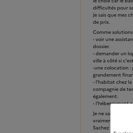
le choix car le b
difficultés pour s
Je sais que mes c
de prix.
Comme solutions 
- voir une assista
dossier.
- demander un loge
ville à côté si c'es
-une colocation :
grandement fina
- l'habitat chez l
compagnie de tem
également.
- l'hébergement c
Je ne sais pas si 
vraiment que vous
Sachez que nous p