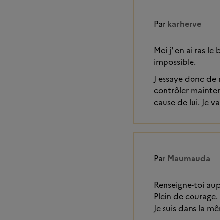
Par
karherve
Moi j' en ai ras l
impossible.
J essaye donc de 
contrôler mainten
cause de lui. Je 
Par
Maumauda
Renseigne-toi au
Plein de courage.
Je suis dans la m