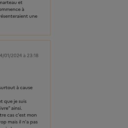
 marteau et
 commence à
présenteraient une
4/01/2024 à 23:18
 surtout à cause
t que je suis
vre" ainsi.
otre cas c'est mon
op mais il n'a pas