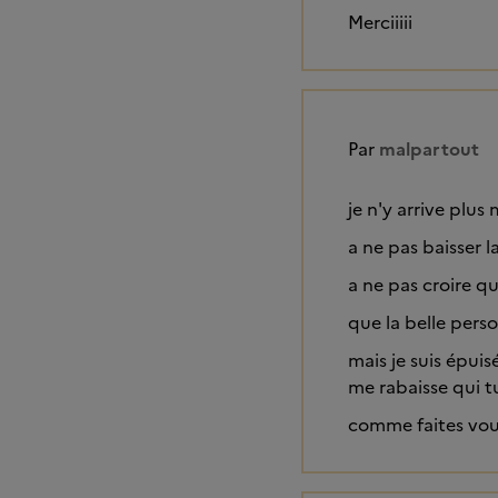
Merciiiii
Par
malpartout
je n'y arrive plus
a ne pas baisser l
a ne pas croire q
que la belle pers
mais je suis épui
me rabaisse qui t
comme faites vou