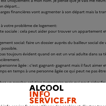
ail est uniquement à mon nom. Je pense que je vais me heurt
on départ...
harges financières vont augmenter à son départ mais la tranq
à votre problème de logement:
nte sociale : cela peut aider pour trouver un appartement et
ment social: faire un dossier auprès du bailleur social de v
t possible.
 pas toujours évident quand on est un vrai adulte dans sa t
ncièrement.
a personne âgée : c'est gagnant- gagnant mais il faut aimer et
ps en temps à une personne âgée ce qui peut ne pas être
hez un proche: solution temporaire mais qui peut aider fi
j'ai pu vous aider mais sachez que tout doit être tenté. Et a f
 trouverez un logement car je sais que la situation est ins
ouvons discuter et nous soutenir dans cette épreuve qui e