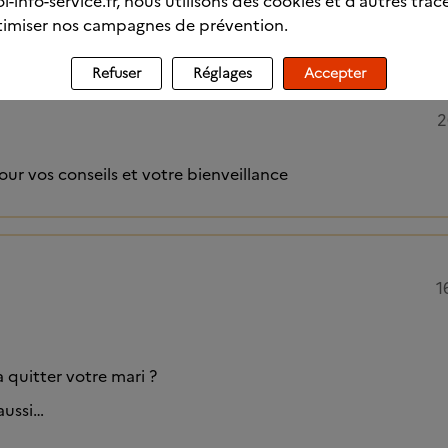
l-info-service.fr, nous utilisons des cookies et d’autres trac
imiser nos campagnes de prévention.
Refuser
Réglages
Accepter
2
ur vos conseils et votre bienveillance
1
 quitter votre mari ?
 aussi…