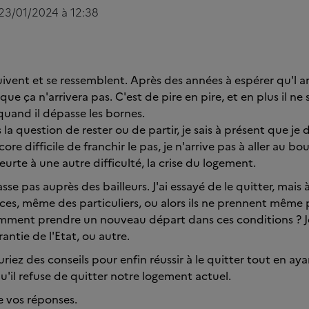
 23/01/2024 à 12:38
ivent et se ressemblent. Après des années à espérer qu'l ar
ue ça n'arrivera pas. C'est de pire en pire, et en plus il n
uand il dépasse les bornes.
la question de rester ou de partir, je sais à présent que je do
ncore difficile de franchir le pas, je n'arrive pas à aller au b
eurte à une autre difficulté, la crise du logement.
se pas auprès des bailleurs. J'ai essayé de le quitter, mais 
ces, même des particuliers, ou alors ils ne prennent même 
ment prendre un nouveau départ dans ces conditions ? Je 
antie de l'Etat, ou autre.
riez des conseils pour enfin réussir à le quitter tout en ayan
qu'il refuse de quitter notre logement actuel.
e vos réponses.