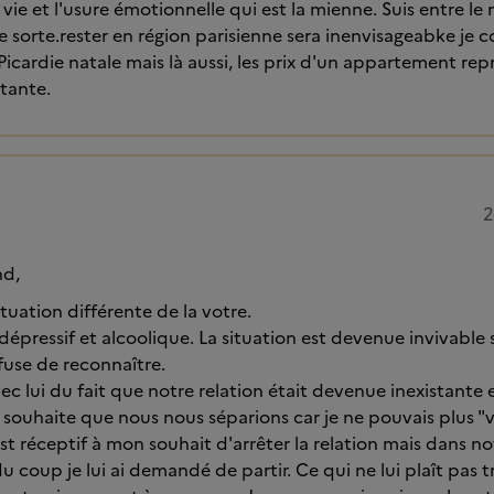
vie et l'usure émotionnelle qui est la mienne. Suis entre le
 sorte.rester en région parisienne sera inenvisageabke je
Picardie natale mais là aussi, les prix d'un appartement re
tante.
2
nd,
ituation différente de la votre.
dépressif et alcoolique. La situation est devenue invivable
refuse de reconnaître.
vec lui du fait que notre relation était devenue inexistante e
 souhaite que nous nous séparions car je ne pouvais plus "vi
l est réceptif à mon souhait d'arrêter la relation mais dans n
coup je lui ai demandé de partir. Ce qui ne lui plaît pas tr