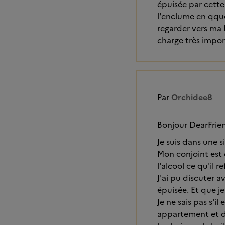
épuisée par cette 
l'enclume en qque
regarder vers ma 
charge très impor
Par
Orchidee8
Bonjour DearFrie
Je suis dans une s
Mon conjoint est 
l'alcool ce qu'il 
J'ai pu discuter a
épuisée. Et que je
Je ne sais pas s'i
appartement et du 