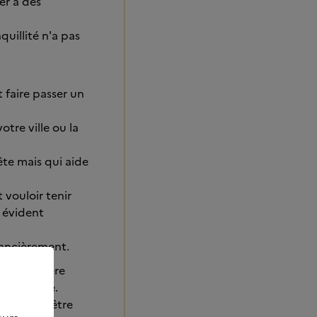
er à des
uillité n'a pas
 faire passer un
otre ville ou la
ête mais qui aide
 vouloir tenir
 évident
nancièrement.
orce j'espère
upportable.
st loin d'être