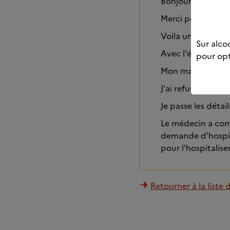
Bonjour Saturne
Merci pour votre 
Voila un mois que
Sur alcoo
Avec l'épée de D
pour opt
Mon mari a eu un 
J'ai refusé de par
Je passe les détai
Le médecin a comp
demande d'hospit
pour l'hospitaliser.
Retourner à la liste 