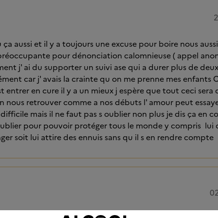
2
 ça aussi et il y a toujours une excuse pour boire nous aus
préoccupante pour dénonciation calomnieuse ( appel anon
ment j' ai du supporter un suivi ase qui a durer plus de de
ément car j' avais la crainte qu on me prenne mes enfant
 entrer en cure il y a un mieux j espère que tout ceci sera 
in nous retrouver comme a nos débuts l' amour peut essaye
ifficile mais il ne faut pas s oublier non plus je dis ça en 
oublier pour pouvoir protéger tous le monde y compris lui 
ger soit lui attire des ennuis sans qu il s en rendre compte
02