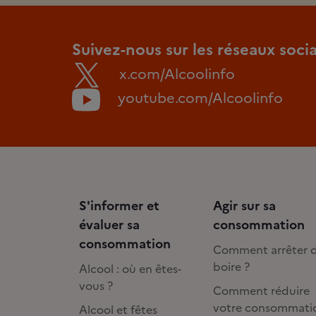
Suivez-nous sur les réseaux soci
x.com/Alcoolinfo
youtube.com/Alcoolinfo
S'informer et
Agir sur sa
évaluer sa
consommation
consommation
Comment arrêter 
boire ?
Alcool : où en êtes-
vous ?
Comment réduire
votre consommati
Alcool et fêtes