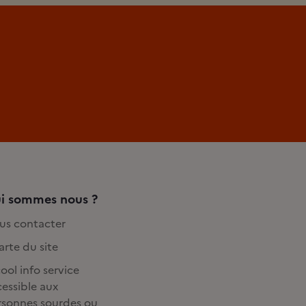
i sommes nous ?
us contacter
rte du site
ool info service
essible aux
rsonnes sourdes ou