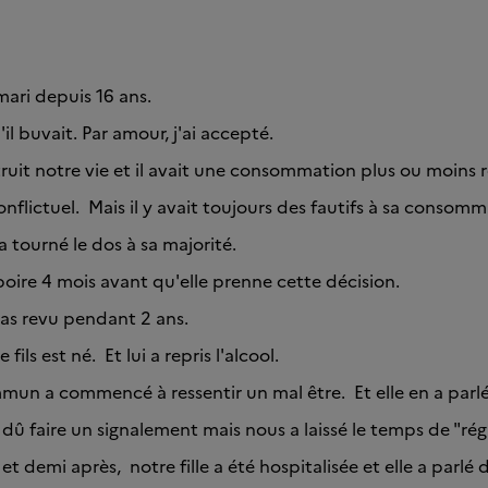
mari depuis 16 ans.
u'il buvait. Par amour, j'ai accepté.
uit notre vie et il avait une consommation plus ou moins 
onflictuel. Mais il y avait toujours des fautifs à sa consom
i a tourné le dos à sa majorité.
 boire 4 mois avant qu'elle prenne cette décision.
pas revu pendant 2 ans.
fils est né. Et lui a repris l'alcool.
mmun a commencé à ressentir un mal être. Et elle en a parlé
t dû faire un signalement mais nous a laissé le temps de "régl
et demi après, notre fille a été hospitalisée et elle a parl