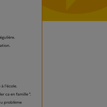
régulière.
mation.
 à l'école.
er ca en famille ".
é du problème