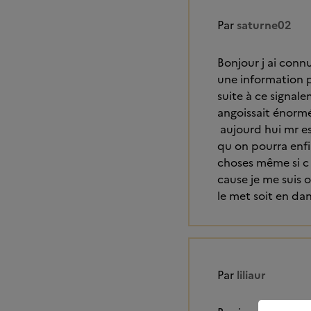
Par
saturne02
Bonjour j ai connu
une information 
suite à ce signale
angoissait énorm
aujourd hui mr est
qu on pourra enf
choses même si c d
cause je me suis 
le met soit en dan
Par
liliaur