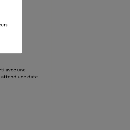
depuis.
eurs
rti avec une
 attend une date