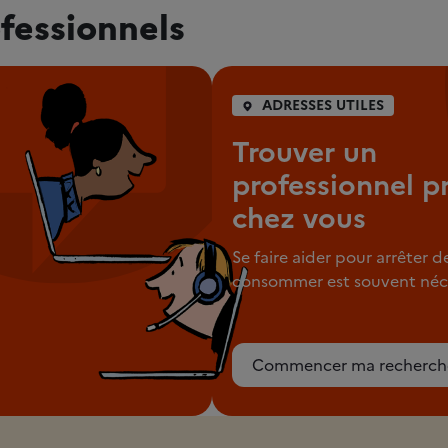
fessionnels
ADRESSES UTILES
Trouver un
professionnel p
chez vous
Se faire aider pour arrêter d
consommer est souvent néce
Commencer ma recherch