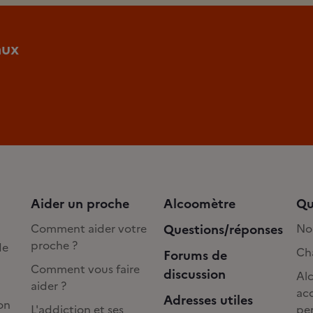
aux
Aider un proche
Alcoomètre
Qu
Comment aider votre
Questions/réponses
No
proche ?
de
Cha
Forums de
Comment vous faire
discussion
Alc
aider ?
acc
Adresses utiles
on
L'addiction et ses
pe