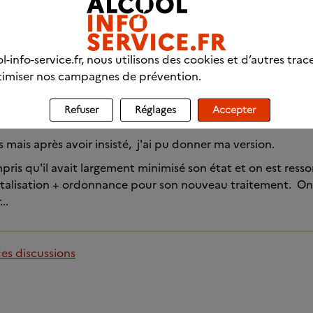
.
retour.
 le signalement a été fait. Nous n'avons aucune nouvelles 
l-info-service.fr, nous utilisons des cookies et d’autres trac
amocles qui ne nous quitte pas.
imiser nos campagnes de prévention.
rdv au csapa. Il est ressorti avec un "nouveau traitement".
Refuser
Réglages
Accepter
tir de la bas sans parler au médecin.
ls mais après avoir insisté, j'ai pu donner ma version.
ris qu'il avait largement minimisé son état et on est resso
alisation + ordonnance pour son nouveau traitement. On
..
des discussions