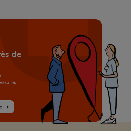
rès de
e
ssaire.
e