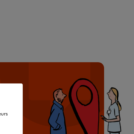
rès de
eurs
e
ssaire.