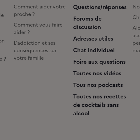
Comment aider votre
Questions/réponses
No
proche ?
de
Cha
Forums de
Comment vous faire
discussion
Alc
aider ?
acc
Adresses utiles
on
L'addiction et ses
pe
Chat individuel
conséquences sur
ma
votre famille
e ?
Foire aux questions
Toutes nos vidéos
Tous nos podcasts
Toutes nos recettes
de cocktails sans
alcool