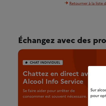
Retourner à la liste 
Échangez avec des pro
CHAT INDIVIDUEL
Chattez en direct avec
Alcool Info Service
Sur alcoo
Se faire aider pour arrêter de
pour opt
consommer est souvent nécessaire.