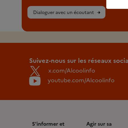
Dialoguer avec un écoutant
Suivez-nous sur les réseaux soci
x.com/Alcoolinfo
youtube.com/Alcoolinfo
S'informer et
Agir sur sa