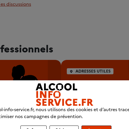
des discussions
fessionnels
ADRESSES UTILES
Trouver un
professionnel p
chez vous
l-info-service.fr, nous utilisons des cookies et d’autres trac
Se faire aider pour arrêter d
imiser nos campagnes de prévention.
consommer est souvent néce