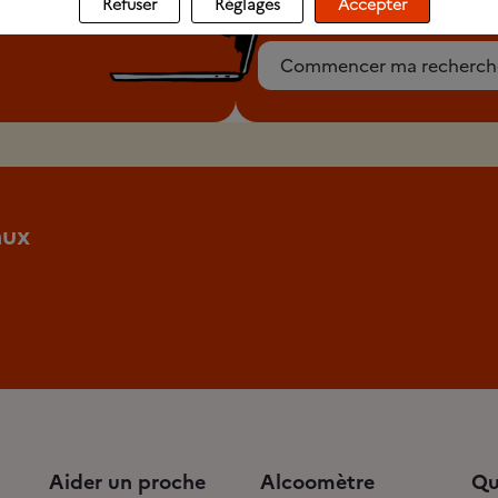
Refuser
Réglages
Accepter
Commencer ma recherch
aux
Aider un proche
Alcoomètre
Qu