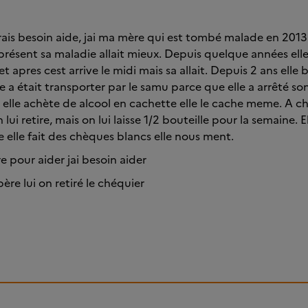
urais besoin aide, jai ma mère qui est tombé malade en 2013
présent sa maladie allait mieux. Depuis quelque années el
 et apres cest arrive le midi mais sa allait. Depuis 2 ans elle
lle a était transporter par le samu parce que elle a arrêté s
elle achète de alcool en cachette elle le cache meme. A c
 lui retire, mais on lui laisse 1/2 bouteille pour la semaine. 
 elle fait des chèques blancs elle nous ment.
re pour aider jai besoin aider
re lui on retiré le chéquier