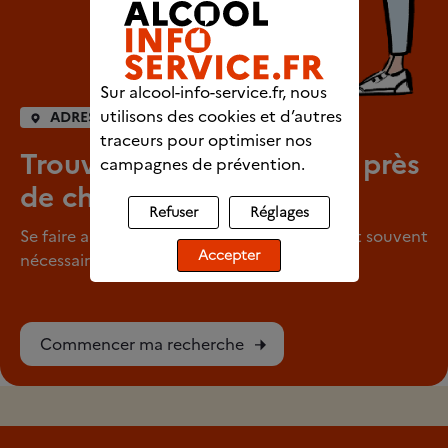
Sur alcool-info-service.fr, nous
utilisons des cookies et d’autres
ADRESSES UTILES
traceurs pour optimiser nos
Trouver un professionnel près
campagnes de prévention.
de chez vous
Refuser
Réglages
Se faire aider pour arrêter de consommer est souvent
Accepter
nécessaire.
Commencer ma recherche