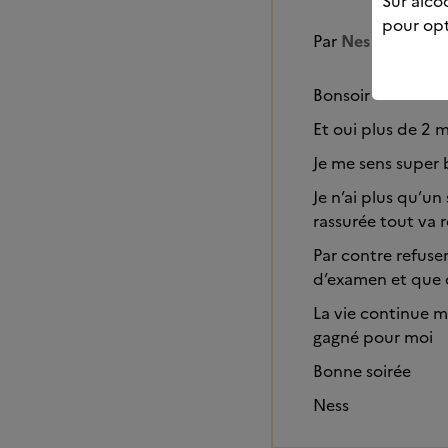
Sur alcoo
pour opt
Par
Nes
Bonsoir
Et oui plus de 2 
Je me sens super
Je n’ai plus qu’u
rassurée tout va 
Par contre refuser
d’examen et que c
La vie continue m
gagné pour moi
Bonne soirée
Ness