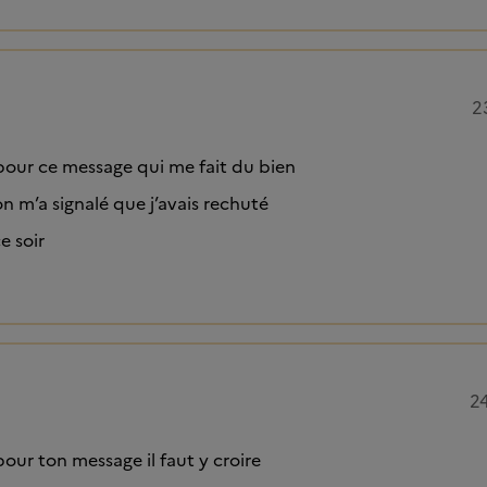
2
our ce message qui me fait du bien
n m’a signalé que j’avais rechuté
ce soir
2
ur ton message il faut y croire