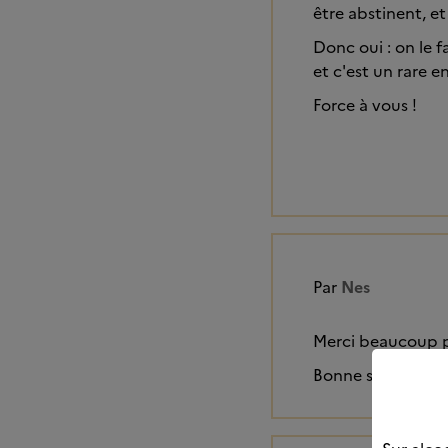
être abstinent, et
Donc oui : on le f
et c'est un rare 
Force à vous !
Par
Nes
Merci beaucoup p
Bonne soirée