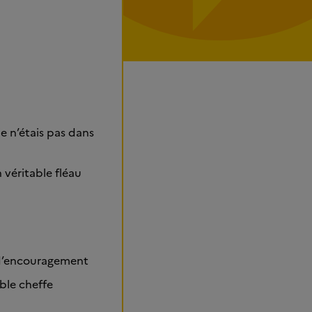
e n’étais pas dans
 véritable fléau
s d’encouragement
able cheffe