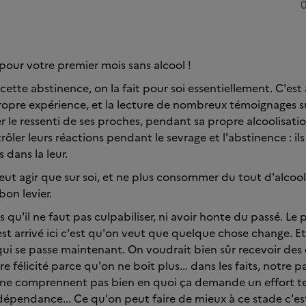
0
 pour votre premier mois sans alcool !
tte abstinence, on la fait pour soi essentiellement. C'est a
opre expérience, et la lecture de nombreux témoignages su
r le ressenti de ses proches, pendant sa propre alcoolisati
ôler leurs réactions pendant le sevrage et l'abstinence : il
 dans la leur.
peut agir que sur soi, et ne plus consommer du tout d'alcool
 bon levier.
s qu'il ne faut pas culpabiliser, ni avoir honte du passé. Le p
 est arrivé ici c'est qu'on veut que quelque chose change. E
qui se passe maintenant. On voudrait bien sûr recevoir d
re félicité parce qu'on ne boit plus... dans les faits, notre p
ls ne comprennent pas bien en quoi ça demande un effort te
dépendance... Ce qu'on peut faire de mieux à ce stade c'est