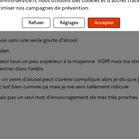
l-info-service.fr, nous utilisons des cookies et d’autres trac
imiser nos campagnes de prévention.
0
Refuser
Réglages
Accepter
mois sans une seule goute d’alcool
 bien
n seul taux un peu supérieur à la moyenne VGM mais ma do
rentrer dans l’ordre
 un verre d’alcool peut s’avérer compliqué alors je dis que j
’est bien comme ça mais je me sens tellement ridicule
ais pas un seul mot d’encouragement de mes très proches m