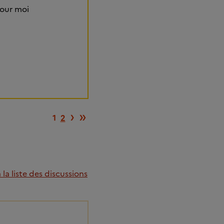
 pour moi
Page suivante
Dernière page
›
»
1
2
la liste des discussions