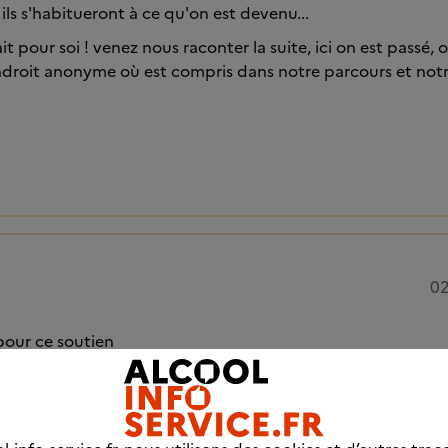
 ils s'habitueront à ce qu'on est devenu...
ait pour soi ! venez nous raconter la suite, ici on est passé, 
endroit anonyme où est compris dans notre parcours et no
02
our ce soutien