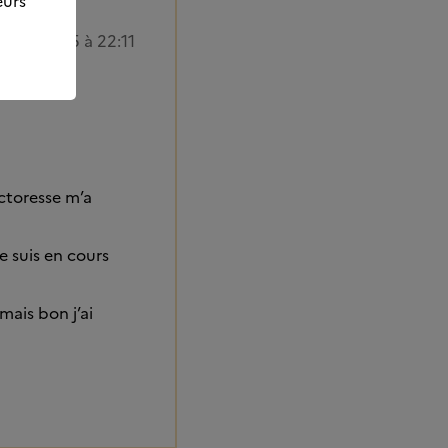
eurs
2/07/2025 à 22:11
ctoresse m’a
e suis en cours
ais bon j’ai