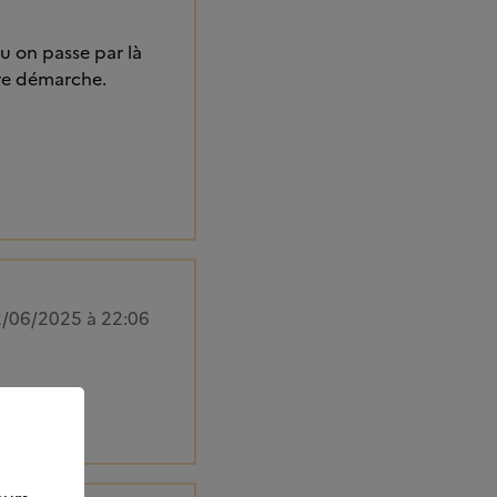
ou on passe par là
tre démarche.
/06/2025 à 22:06