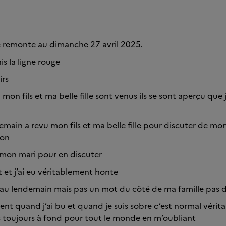
e remonte au dimanche 27 avril 2025.
chis la ligne rouge
irs
n fils et ma belle fille sont venus ils se sont aperçu que j
main a revu mon fils et ma belle fille pour discuter de mon
ion
 mon mari pour en discuter
rt et j’ai eu véritablement honte
ur au lendemain mais pas un mot du côté de ma famille pa
ient quand j’ai bu et quand je suis sobre c’est normal vérit
is toujours à fond pour tout le monde en m’oubliant