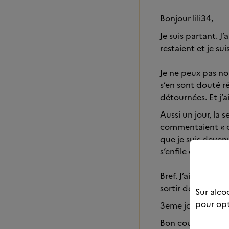
Bonjour lili34,
Je suis partant. J’
restaient et je su
Je ne peux pas no
s’en sont douté r
détournées. Et j’
Aussi un jour, la 
commentaient « oh
que je suis deven
s’enfile deux boute
Bref. J’ai honte. 
sortir définitivem
Sur alcoo
pour opt
3eme jour aujourd’
Bon courage à vou