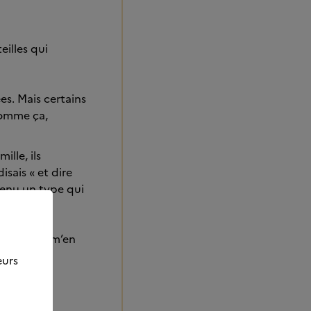
eilles qui
es. Mais certains
comme ça,
lle, ils
sais « et dire
venu un type qui
x tenir et m’en
eurs