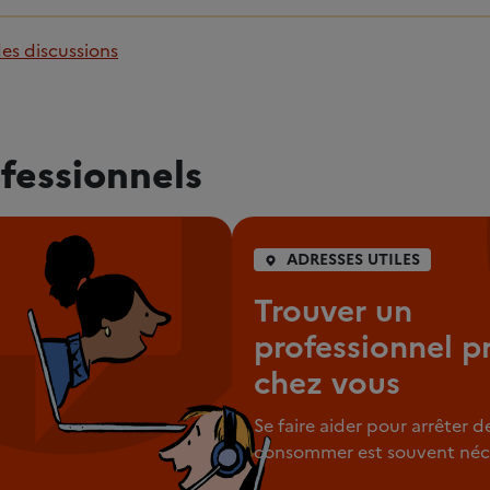
des discussions
fessionnels
ADRESSES UTILES
Trouver un
professionnel p
chez vous
Se faire aider pour arrêter d
consommer est souvent néce