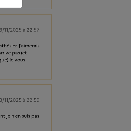
3/11/2025 à 22:57
thésier. J’aimerais
rrive pas (et
que) Je vous
3/11/2025 à 22:59
nt je n’en suis pas