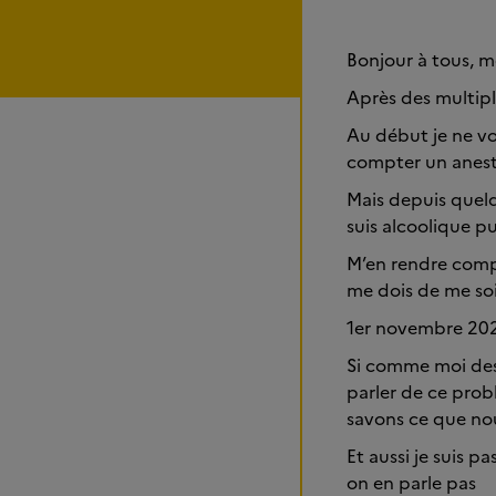
Bonjour à tous, m
Après des multipl
Au début je ne vo
compter un anes
Mais depuis quelq
suis alcoolique p
M’en rendre compt
me dois de me so
1er novembre 2025
Si comme moi des
parler de ce pro
savons ce que no
Et aussi je suis p
on en parle pas