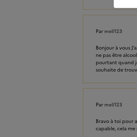
Par
meli123
Bonjour à vous J’a
ne pas être alcool
pourtant quand je
souhaite de trou
Par
meli123
Bravo à toi pour a
capable, cela me 