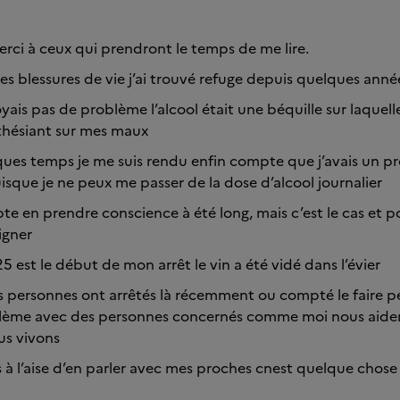
erci à ceux qui prendront le temps de me lire.
es blessures de vie j’ai trouvé refuge depuis quelques anné
yais pas de problème l’alcool était une béquille sur laquell
thésiant sur mes maux
ues temps je me suis rendu enfin compte que j’avais un p
uisque je ne peux me passer de la dose d’alcool journalier
e en prendre conscience à été long, mais c’est le cas et p
igner
 est le début de mon arrêt le vin a été vidé dans l’évier
 personnes ont arrêtés là récemment ou compté le faire p
blème avec des personnes concernés comme moi nous aider
us vivons
as à l’aise d’en parler avec mes proches cnest quelque chose