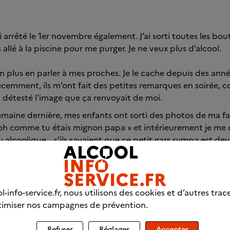
ai arrêté le 1er novembre également. J’ai sorti toutes les bout
is allé à la piscine pour me purger. Je ne veux plus d’alcool.
n plus en parler à mes proches. Je le cache depuis des anné
écemment, ils m’ont fait des petites remarques en soirée, 
ai détesté l’image que ça renvoyait de moi.
semaine dernière, mes enfants ont sorti des photos de ma fami
 comme tu étais mignon papa » et intérieurement je me di
u alcoolique… s’ils savaient que ce petit gars sympa est de
illes de vin tous les soirs.
Ma séparation a été rude mais ça n’est pas une excuse. Je veu
ent.
l-info-service.fr, nous utilisons des cookies et d’autres trac
imiser nos campagnes de prévention.
hui sur le point de s’achever. Je compte les points.
s !
Refuser
Réglages
Accepter