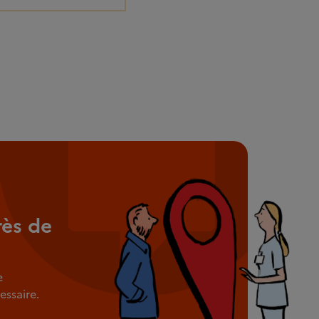
rès de
e
ssaire.