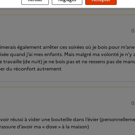
0
imerais également arrêter ces soirées où je bois pour m’anes
isée quand j’ai mes enfants. Mais malgré ma volonté je n’y a
 travaille (de nuit) je ne bois pas et ne ressens pas de man
ver du réconfort autrement
0
voir réussi à vider une bouteille dans l’évier (personnelleme
rassure d’avoir ma « dose » à la maison)