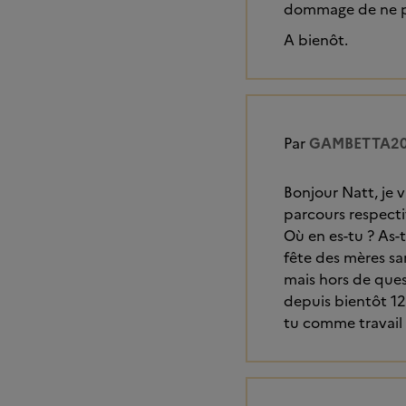
dommage de ne pas
A bienôt.
Par
GAMBETTA2
Bonjour Natt, je 
parcours respectif
Où en es-tu ? As-t
fête des mères san
mais hors de ques
depuis bientôt 12 
tu comme travail ? 