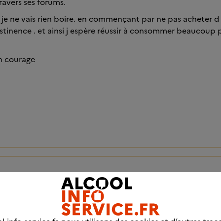
avers ses forums.
ue je ne vais rien boire. en commençant par ne pas acheter d
bstinence . et ainsi j espère réussir à consommer beaucoup 
on courage
2
 suis Natt, j'ai 46 ans, à la recherche d'un emploi. J'aimerai