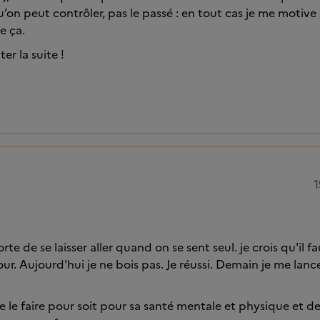
u’on peut contrôler, pas le passé : en tout cas je me motiv
e ça.
r la suite !
1
orte de se laisser aller quand on se sent seul. je crois qu'il 
ur. Aujourd'hui je ne bois pas. Je réussi. Demain je me lan
de le faire pour soit pour sa santé mentale et physique et d