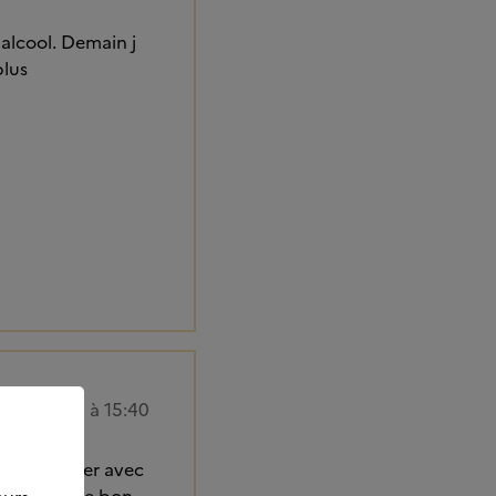
 alcool. Demain j
plus
0/05/2025 à 15:40
 bien discuter avec