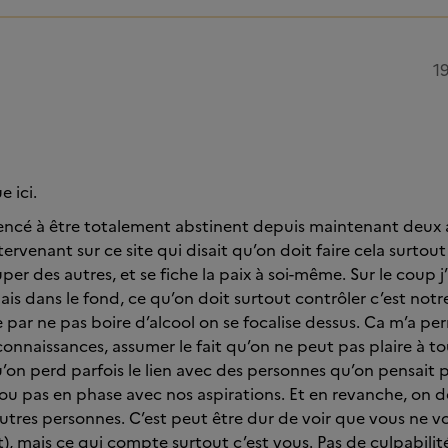
1
 ici.
cé à être totalement abstinent depuis maintenant deux an
ervenant sur ce site qui disait qu’on doit faire cela surtou
er des autres, et se fiche la paix à soi-même. Sur le coup j
is dans le fond, ce qu’on doit surtout contrôler c’est notre 
 par ne pas boire d’alcool on se focalise dessus. Ca m’a perm
 connaissances, assumer le fait qu’on ne peut pas plaire à t
u’on perd parfois le lien avec des personnes qu’on pensait 
 ou pas en phase avec nos aspirations. Et en revanche, on 
tres personnes. C’est peut être dur de voir que vous ne v
ant), mais ce qui compte surtout c’est vous. Pas de culpabilit