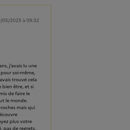
9/05/2025 à 09:32
s, j’avais lu une
t pour soi-même,
’avais trouvé cela
bien être, et si
is de faire le
out le monde.
proches mais qui
découvre
oyez plus votre
é, pas de regrets,