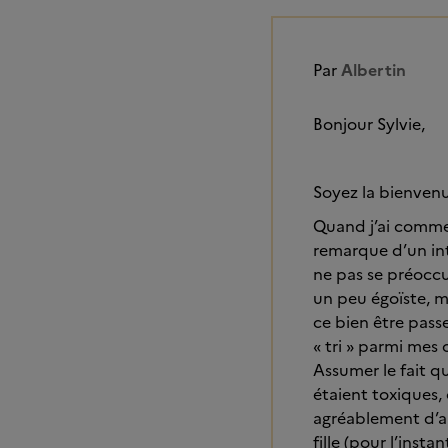
Par
Albertin
Bonjour Sylvie,
Soyez la bienvenue
Quand j’ai commen
remarque d’un int
ne pas se préoccup
un peu égoïste, ma
ce bien être passe
« tri » parmi mes
Assumer le fait q
étaient toxiques,
agréablement d’au
fille (pour l’inst