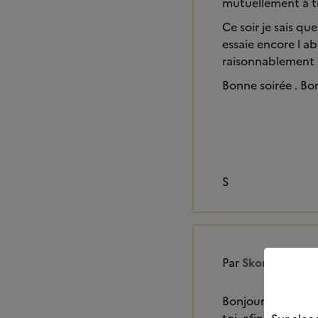
mutuellement à tr
Ce soir je sais q
essaie encore l a
raisonnablement
Bonne soirée . B
S
Par
Skorpionne
Bonjour Sylvie, je