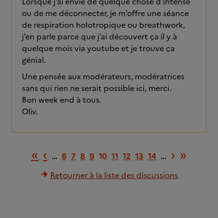
Lorsque j’ai envie de quelque chose d'intense
ou de me déconnecter, je m’offre une séance
de respiration holotropique ou breathwork,
j’en parle parce que j’ai découvert ça il y à
quelque mois via youtube et je trouve ça
génial.
Une pensée aux modérateurs, modératrices
sans qui rien ne serait possible ici, merci.
Bon week end à tous.
Oliv.
Première page
Page précédente
Page su
Derni
«
‹
›
»
…
6
7
8
9
10
11
12
13
14
…
Retourner à la liste des discussions