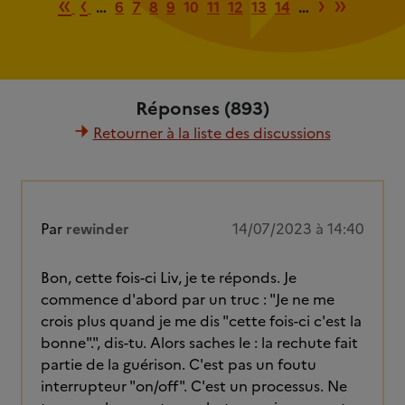
Première page
Page précédente
Page su
Derni
«
‹
›
»
…
6
7
8
9
10
11
12
13
14
…
Réponses (893)
Retourner à la liste des discussions
Par
rewinder
14/07/2023 à 14:40
Bon, cette fois-ci Liv, je te réponds. Je
commence d'abord par un truc : "Je ne me
crois plus quand je me dis "cette fois-ci c'est la
bonne".", dis-tu. Alors saches le : la rechute fait
partie de la guérison. C'est pas un foutu
interrupteur "on/off". C'est un processus. Ne