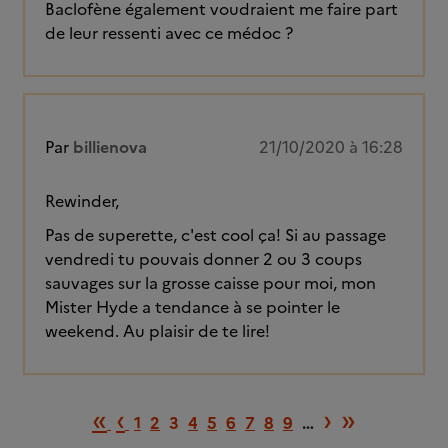
Baclofène également voudraient me faire part
de leur ressenti avec ce médoc ?
Par
billienova
21/10/2020 à 16:28
Rewinder,
Pas de superette, c'est cool ça! Si au passage
vendredi tu pouvais donner 2 ou 3 coups
sauvages sur la grosse caisse pour moi, mon
Mister Hyde a tendance à se pointer le
weekend. Au plaisir de te lire!
Première page
Page précédente
Page suiv
Dernièr
«
‹
›
»
1
2
3
4
5
6
7
8
9
…