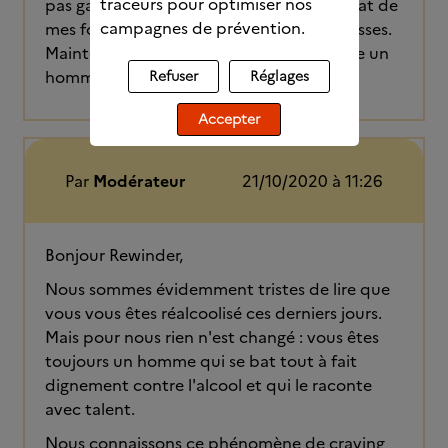
traceurs pour optimiser nos
pas gagner la guerre. J’ai bien compris l’état de
campagnes de prévention.
mes forces, et surtout celui de mes faiblesses.
Maintenant tu vas devoir te battre contre un
homme averti.
Refuser
Réglages
Accepter
Par
Modérateur
21/10/2020 à 11:26
Bonjour Rewinder,
Nous sommes évidemment tristes de lire que
vous vous êtes réalcoolisé ces derniers jours.
Mais pour nous rien n'est changé : vous êtes
toujours un homme qui se bat tout à fait
dignement contre l'alcool et qui le raconte
avec talent.
Nous connaissons ce phénomène de craving