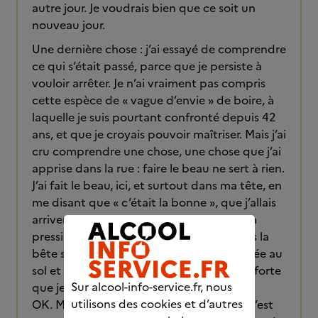
autre jour. Je voudrais bien que ce soit un
nouveau jour.
Une dernière chose : j’ai essayé de comprendre
ce qui s’était passé, parce que je persiste à
vouloir arrêter. Je n’ai vraiment pas compris
cette espèce de « vague d’envie » de boire, à
laquelle je suis pourtant confronté depuis 42
ans, et que je croyais pouvoir maîtriser. Mais j’ai
cru comprendre une chose, une chose que j’ai
apprise dans la rue : faire le beau ne sert à rien.
J’ai fait le beau, ici, et surtout dans ma tête, en
me disant que « c’était la bonne », que j’allais
arriver à dominer la bête. Je me suis mis la
pression, tout seul comme un grand. Mais la
bête s’est moquée de moi, elle m’a plaquée au
sol et m’a montré qu’elle était forte, plus forte
Sur alcool-info-service.fr, nous
que je croyais l’être moi-même.
utilisons des cookies et d’autres
OK. Mais gagner un match, ma belle, ce n’est