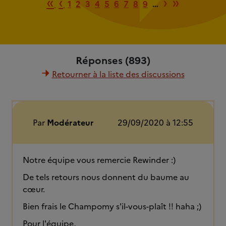
Première page
Page précédente
Page suiv
Dernièr
«
‹
›
»
1
2
3
4
5
6
7
8
9
…
Réponses (893)
Retourner à la liste des discussions
Par
Modérateur
29/09/2020 à 12:55
Notre équipe vous remercie Rewinder :)
De tels retours nous donnent du baume au
cœur.
Bien frais le Champomy s'il-vous-plaît !! haha ;)
Pour l'équipe,