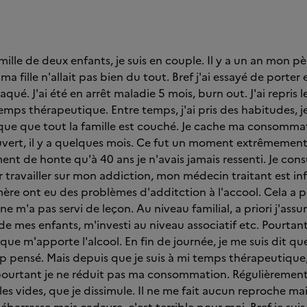
mille de deux enfants, je suis en couple. Il y a un an mon p
ma fille n'allait pas bien du tout. Bref j'ai essayé de porter 
craqué. J'ai été en arrêt maladie 5 mois, burn out. J'ai repris l
mps thérapeutique. Entre temps, j'ai pris des habitudes, je
lorsque que tout la famille est couché. Je cache ma consomm
uvert, il y a quelques mois. Ce fut un moment extrêmement 
ent de honte qu'à 40 ans je n'avais jamais ressenti. Je cons
travailler sur mon addiction, mon médecin traitant est i
re ont eu des problèmes d'additction à l'accool. Cela a 
e m'a pas servi de leçon. Au niveau familial, a priori j'assure
e mes enfants, m'investi au niveau associatif etc. Pourtant, 
ue m'apporte l'alcool. En fin de journée, je me suis dit qu
p pensé. Mais depuis que je suis à mi temps thérapeutique, 
 pourtant je ne réduit pas ma consommation. Régulièremen
les vides, que je dissimule. Il ne me fait aucun reproche ma