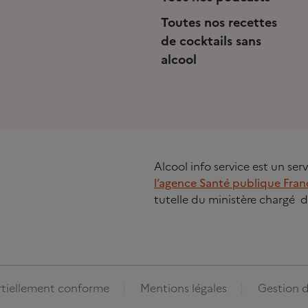
Toutes nos recettes
de cocktails sans
alcool
Alcool info service est un se
l’agence Santé publique Fran
tutelle du ministère chargé d
artiellement conforme
Mentions légales
Gestion d