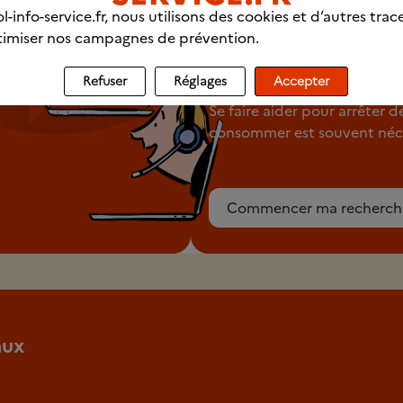
Trouver un
l-info-service.fr, nous utilisons des cookies et d’autres trac
imiser nos campagnes de prévention.
professionnel p
chez vous
Refuser
Réglages
Accepter
Se faire aider pour arrêter d
consommer est souvent néce
Commencer ma recherch
aux