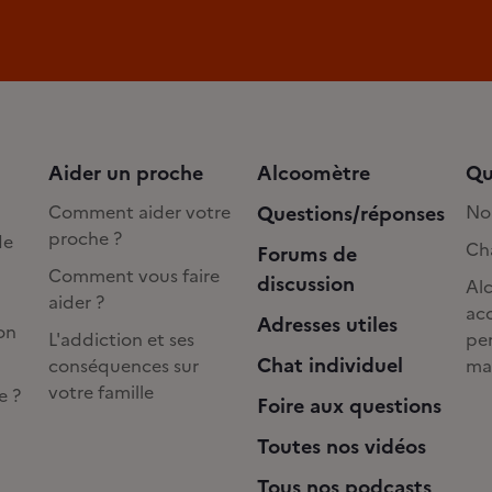
Aider un proche
Alcoomètre
Qu
Comment aider votre
Questions/réponses
No
proche ?
de
Cha
Forums de
Comment vous faire
discussion
Alc
aider ?
acc
Adresses utiles
on
L'addiction et ses
pe
Chat individuel
conséquences sur
ma
votre famille
e ?
Foire aux questions
Toutes nos vidéos
Tous nos podcasts