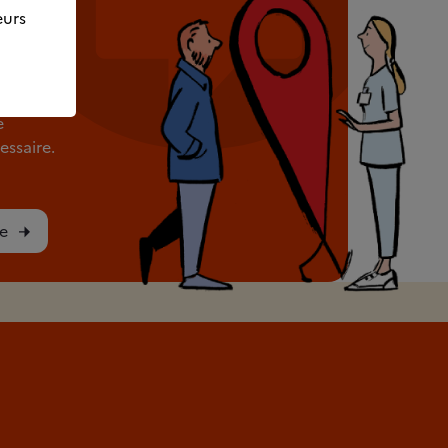
eurs
rès de
e
ssaire.
e