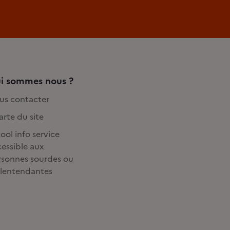
i sommes nous ?
us contacter
rte du site
ool info service
essible aux
rsonnes sourdes ou
lentendantes