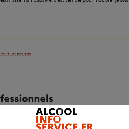
ébarrasse mais cadavre, c'est terrible pour moi. Bref je suis
des discussions
fessionnels
ADRESSES UTILES