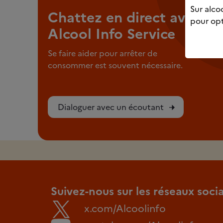
Sur alcoo
Chattez en direct avec
pour opt
Alcool Info Service
Se faire aider pour arrêter de
consommer est souvent nécessaire.
Dialoguer avec un écoutant
Suivez-nous sur les réseaux soci
x.com/Alcoolinfo