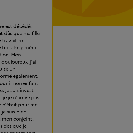
ère est décédé.
et dès que ma fille
e travail en
 bois. En général,
ation. Mon
douloureux, j'ai
ulte un
nformé également.
pourri mon enfant
. Je suis investi
je je n'arrive pas
e c'était pour me
je suis bien
t mon conjoint,
is dès que je