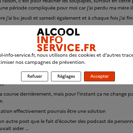
s raison, c’est pour relâcher les soupapes, surtout en cette
 une période compliquée pour moi car j’ai perdu ma mère il
e j’ai bu jeudi et samedi également et à chaque fois j’ai fin
vitée chez mon beau-père où j’ai rencontré pour la première 
ener chez moi je ne m’en souviens même plus
l-info-service.fr, nous utilisons des cookies et d’autres trac
imiser nos campagnes de prévention.
dimanche matin en voyant ma voiture au garage sans me souv
avait ramené !
Refuser
Réglages
Accepter
nte
 la course dernièrement, mais pour l’instant ça ne change p
on
tation effectivement pourrais être une solution
s un autre post que le fait d’écouter des podcast de personn
ouvait aider …