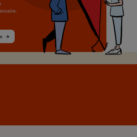
e
ssaire.
e