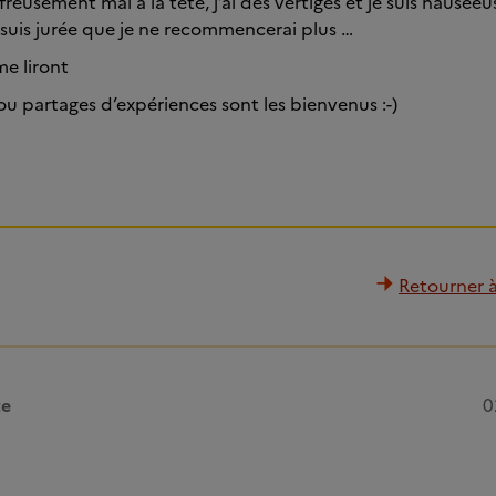
ffreusement mal à la tête, j’ai des vertiges et je suis nausé
suis jurée que je ne recommencerai plus …
me liront
 ou partages d’expériences sont les bienvenus :-)
Retourner à 
te
0