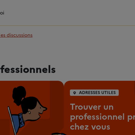
toi
des discussions
fessionnels
ADRESSES UTILES
Trouver un
professionnel p
chez vous