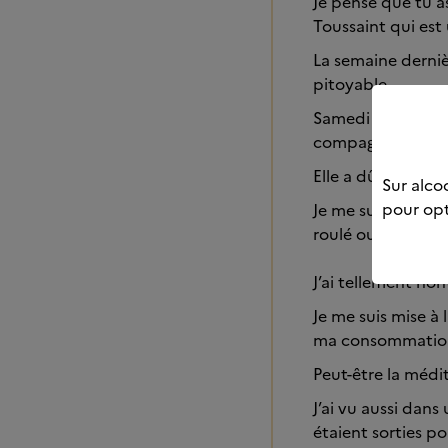
Je pense que tu a
Toussaint qui est
La semaine dernièr
pitoyable
Samedi j’étais in
compagne
Elle a dû me ram
Sur alcoo
pour opt
Je me suis levée 
roulé ou si on m’
J’ai tellement ho
Je me suis mise à
ma consommati
Peut-être la médi
J’ai vu aussi dan
étaient sorties p