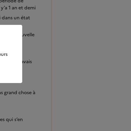
 période de
 y’a 1 an et demi
i dans un état
fois sa nouvelle
eurs
enir si j’avais
as grand chose à
es qui s’en