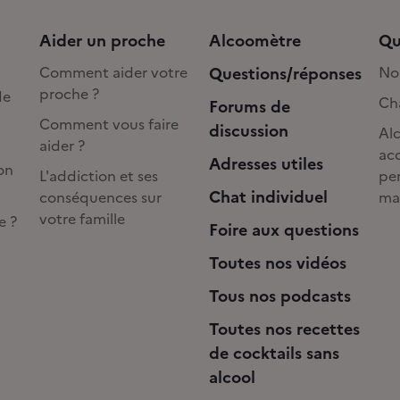
Aider un proche
Alcoomètre
Qu
Comment aider votre
Questions/réponses
No
proche ?
de
Cha
Forums de
Comment vous faire
discussion
Alc
aider ?
acc
Adresses utiles
on
L'addiction et ses
pe
Chat individuel
conséquences sur
ma
votre famille
e ?
Foire aux questions
Toutes nos vidéos
Tous nos podcasts
Toutes nos recettes
de cocktails sans
alcool