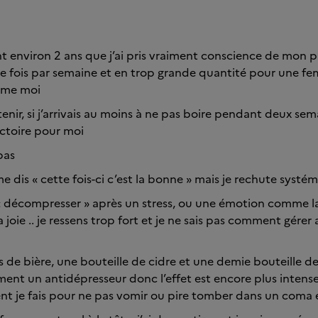
t environ 2 ans que j’ai pris vraiment conscience de mon
 une fois par semaine et en trop grande quantité pour une 
mme moi
enir, si j’arrivais au moins à ne pas boire pendant deux sem
ictoire pour moi
 pas
me dis « cette fois-ci c’est la bonne » mais je rechute syst
 « décompresser » après un stress, ou une émotion comme la 
 joie .. je ressens trop fort et je ne sais pas comment gére
res de bière, une bouteille de cidre et une demie bouteille 
ment un antidépresseur donc l’effet est encore plus intense 
je fais pour ne pas vomir ou pire tomber dans un coma é