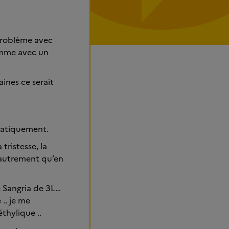
 problème avec
femme avec un
aines ce serait
ématiquement.
tristesse, la
r autrement qu’en
de Sangria de 3L…
.. je me
thylique ..