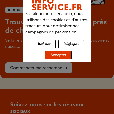
ADRESSES UTILES
Sur alcool-info-service.fr, nous
utilisons des cookies et d’autres
Trouver un professionnel près
traceurs pour optimiser nos
de chez vous
campagnes de prévention.
Se faire aider pour arrêter de consommer est souvent
Refuser
Réglages
nécessaire.
Accepter
Commencer ma recherche
Suivez-nous sur les réseaux
sociaux