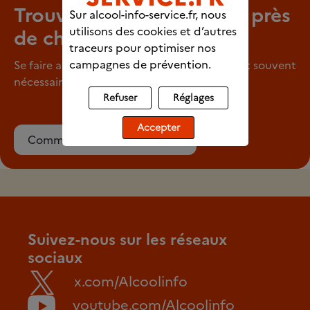
Trouver un professionnel près
Sur alcool-info-service.fr, nous
utilisons des cookies et d’autres
de chez vous
traceurs pour optimiser nos
campagnes de prévention.
Se faire aider pour arrêter de consommer est souvent
nécessaire.
Refuser
Réglages
Accepter
Commencer ma recherche
Suivez-nous sur les réseaux
sociaux
x.com/Alcoolinfo
youtube.com/Alcoolinfo