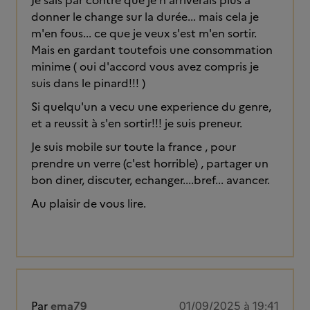
Je sais par contre que je n'arriverais plus à
donner le change sur la durée... mais cela je
m'en fous... ce que je veux s'est m'en sortir.
Mais en gardant toutefois une consommation
minime ( oui d'accord vous avez compris je
suis dans le pinard!!! )
Si quelqu'un a vecu une experience du genre,
et a reussit à s'en sortir!!! je suis preneur.
Je suis mobile sur toute la france , pour
prendre un verre (c'est horrible) , partager un
bon diner, discuter, echanger....bref... avancer.
Au plaisir de vous lire.
Par
ema79
01/09/2025 à 19:41